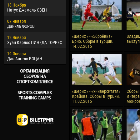
18 Ноября
Хайдер Морено АСПРИЛЬЯ
Вик
Натус Джамель СВЕН
22 Марта
28 И
07 Января
Самба КОНЕ
Сум
Данила ФОРОВ
26 Марта
10 И
«Шериф» - «Зброёвка»
Владим
12 Января
Витор Уго Морайс де
Бур
Брно. Сборы в Турции.
выступ
Хуан Карлос ПИНЕДА ТОРРЕС
ОЛИВЕЙРА
14.02.2015
15 И
19 Января
28 Марта
Ива
Дан-Ангело БОЦАН
Раи ЛОПЕС ДЕ ОЛИВЕЙРА
«Шериф» - «Университатя»
Сборы 
Крайова. Сборы в Турции.
Интерв
11.02.2015
Монрое