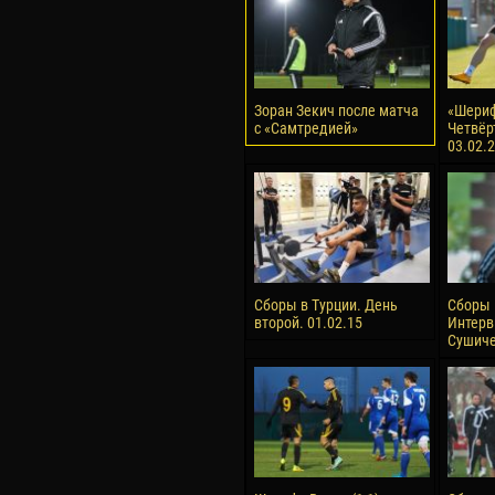
Зоран Зекич после матча
«Шериф
с «Самтредией»
Четвёр
03.02.
Сборы в Турции. День
Сборы 
второй. 01.02.15
Интерв
Сушиче