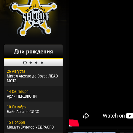
Дни рождения
26 Августа
30 Января
04 М
Мигел Анхело де Соуза ЛЕАО
Дорасо Морео КЛАС
Все
МОТА
24 Февраля
13 М
14 Сентября
Владислав КОСТИН
Рен
Арли ПЕРДЖОНИ
02 Марта
24 М
10 Октября
Вячеслав КОЗМА
Нико
Байе Ассане СИСС
09 Марта
15 И
15 Ноября
Эммануэль АФЕТСЕ
Кона
Мамуту Жуниор УЕДРАОГО
20 Марта
24 И