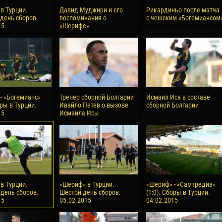
в Турции.
Давид Муджири и его
Рикардиньо после матча
день сборов.
воспоминания о
с чешским «Богемиансом
15
«Шерифе»
- «Богемианс»
Тренер сборной Болгарии
Исмаил Иса в составе
оры в Турции.
Ивайло Петев о вызове
сборной Болгарии
15
Исмаила Исы
в Турции.
«Шериф» в Турции.
«Шериф» - «Самтредиа»
день сборов.
Шестой день сборов.
(1:0). Сборы в Турции.
15
05.02.2015
04.02.2015