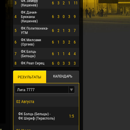
ФК Зимбру
3
6
3
2
1
11
(Кишинев)
ФК Дачия-
4
6
3
0
3
9
Буюканы
(Кишинев)
ФК Политехника-
5
6
2
1
3
7
УТМ
ФК Милсами
6
6
1
3
2
6
(Оргеев)
ФК Бэлць
7
6
1
1
4
4
(Бельцы)
8
ФК Реал Сирец
6
0
3
3
3
О ЭРРЕРА
КАЛЕНДАРЬ
РЕЗУЛЬТАТЫ
02 Августа
ФК Бэлць (Бельцы) -
1:5
ФК Шериф (Тирасполь)