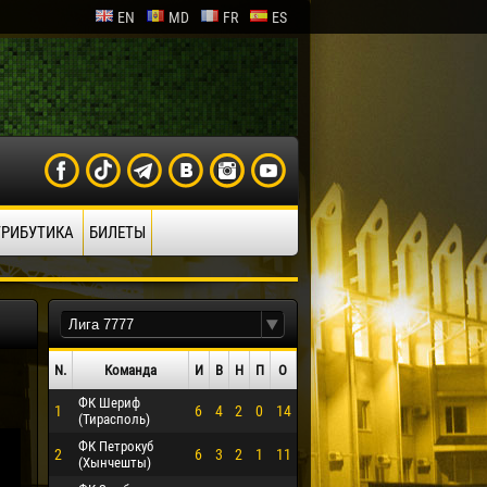
EN
MD
FR
ES
ТРИБУТИКА
БИЛЕТЫ
N.
Команда
И
В
Н
П
О
ФК Шериф
1
6
4
2
0
14
(Тирасполь)
ФК Петрокуб
2
6
3
2
1
11
(Хынчешты)