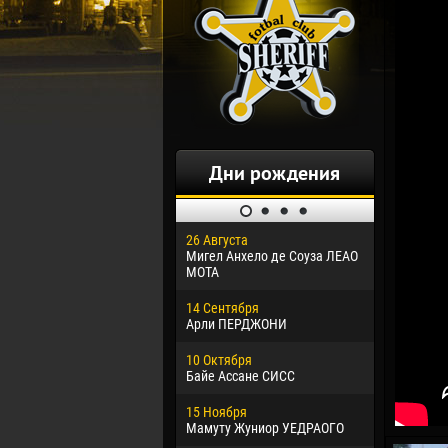
Дни рождения
26 Августа
30 Января
Мигел Анхело де Соуза ЛЕАО
Дорасо Мо
МОТА
24 Феврал
14 Сентября
Владисла
Арли ПЕРДЖОНИ
02 Марта
10 Октября
Вячеслав
Байе Ассане СИСС
09 Марта
15 Ноября
Эммануэл
Мамуту Жуниор УЕДРАОГО
20 Марта