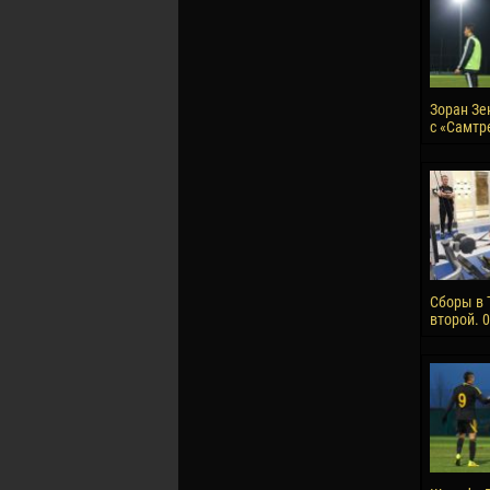
Зоран Зе
с «Самтр
Сборы в 
второй. 0