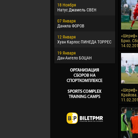
18 Ноября
Хайдер М
Натус Джамель СВЕН
22 Марта
07 Января
Самба КО
Данила ФОРОВ
26 Марта
«Шериф» 
12 Января
Витор Уго
Брно. Сб
Хуан Карлос ПИНЕДА ТОРРЕС
ОЛИВЕЙР
14.02.20
19 Января
28 Марта
Дан-Ангело БОЦАН
Раи ЛОПЕ
«Шериф» 
Крайова.
11.02.20