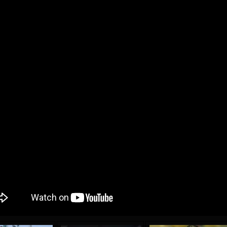
04 Мая
17 Июля
рео КЛАС
Всеволод НИХАЕВ
Жаир Амет МОДЕЛ
я
13 Мая
21 Июля
в КОСТИН
Ренат ЖОСАН
Эмиль ТЫМБУР
24 Мая
24 Июля
 КОЗМА
Николай ЧЕБОТАРЬ
Михаил КОРОТКОВ
15 Июня
27 Июля
ь АФЕТСЕ
Конан Жорес-Ульрих ЛУКУ
Владимир ФРАТЯ
24 Июня