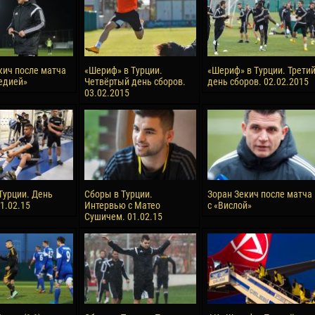
кич после матча
«Шериф» в Турции.
«Шериф» в Турции. Трети
едией»
Четвёртый день сборов.
день сборов. 02.02.2015
03.02.2015
Турции. День
Сборы в Турции.
Зоран Зекич после матча
1.02.15
Интервью с Матео
с «Вислой»
Сушичем. 01.02.15