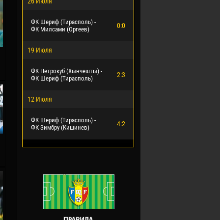
26 Июля
ФК Шериф (Тирасполь) -
0:0
ФК Милсами (Оргеев)
19 Июля
ФК Петрокуб (Хынчешты) -
2:3
ФК Шериф (Тирасполь)
12 Июля
ФК Шериф (Тирасполь) -
4:2
ФК Зимбру (Кишинев)