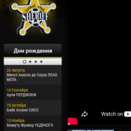
Дни рождения
26 Августа
30 Января
04 М
Мигел Анхело де Соуза ЛЕАО
Дорасо Морео КЛАС
Все
МОТА
24 Февраля
13 М
14 Сентября
Владислав КОСТИН
Рен
Арли ПЕРДЖОНИ
02 Марта
24 М
10 Октября
Вячеслав КОЗМА
Нико
Байе Ассане СИСС
09 Марта
15 И
15 Ноября
Эммануэль АФЕТСЕ
Кона
Мамуту Жуниор УЕДРАОГО
20 Марта
24 И