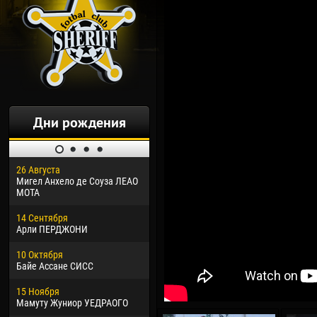
Дни рождения
26 Августа
30 Января
04 М
Мигел Анхело де Соуза ЛЕАО
Дорасо Морео КЛАС
Все
МОТА
24 Февраля
13 М
14 Сентября
Владислав КОСТИН
Рен
Арли ПЕРДЖОНИ
02 Марта
24 М
10 Октября
Вячеслав КОЗМА
Нико
Байе Ассане СИСС
09 Марта
15 И
15 Ноября
Эммануэль АФЕТСЕ
Кона
Мамуту Жуниор УЕДРАОГО
20 Марта
24 И