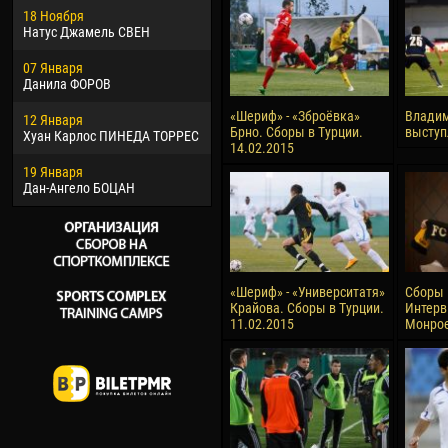
18 Ноября
Хайдер Морено АСПРИЛЬЯ
Вик
Натус Джамель СВЕН
22 Марта
28 И
07 Января
Самба КОНЕ
Сум
Данила ФОРОВ
26 Марта
10 И
«Шериф» - «Зброёвка»
Владим
12 Января
Витор Уго Морайс де
Бур
Брно. Сборы в Турции.
выступ
Хуан Карлос ПИНЕДА ТОРРЕС
ОЛИВЕЙРА
14.02.2015
15 И
19 Января
28 Марта
Ива
Дан-Ангело БОЦАН
Раи ЛОПЕС ДЕ ОЛИВЕЙРА
«Шериф» - «Университатя»
Сборы 
Крайова. Сборы в Турции.
Интерв
11.02.2015
Монрое