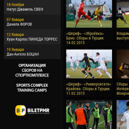
18 Ноября
Хайдер Морено АСПРИЛЬЯ
Вик
Натус Джамель СВЕН
22 Марта
28 И
07 Января
Самба КОНЕ
Сум
Данила ФОРОВ
26 Марта
10 И
«Шериф» - «Зброёвка»
Владим
12 Января
Витор Уго Морайс де
Бур
Брно. Сборы в Турции.
выступ
Хуан Карлос ПИНЕДА ТОРРЕС
ОЛИВЕЙРА
14.02.2015
15 И
19 Января
28 Марта
Ива
Дан-Ангело БОЦАН
Раи ЛОПЕС ДЕ ОЛИВЕЙРА
«Шериф» - «Университатя»
Сборы 
Крайова. Сборы в Турции.
Интерв
11.02.2015
Монрое