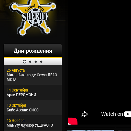
Дни рождения
26 Августа
30 Января
04 М
Мигел Анхело де Соуза ЛЕАО
Дорасо Морео КЛАС
Все
МОТА
24 Февраля
13 М
14 Сентября
Владислав КОСТИН
Рен
Арли ПЕРДЖОНИ
02 Марта
24 М
10 Октября
Вячеслав КОЗМА
Нико
Байе Ассане СИСС
09 Марта
15 И
15 Ноября
Эммануэль АФЕТСЕ
Кона
Мамуту Жуниор УЕДРАОГО
20 Марта
24 И