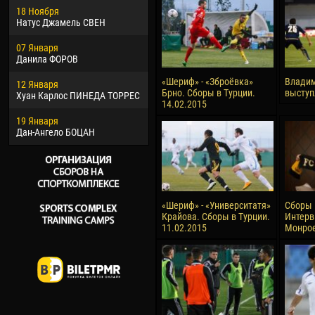
18 Ноября
Хайдер Морено АСПРИЛЬЯ
Вик
Натус Джамель СВЕН
22 Марта
28 И
07 Января
Самба КОНЕ
Сум
Данила ФОРОВ
26 Марта
10 И
«Шериф» - «Зброёвка»
Владим
12 Января
Витор Уго Морайс де
Бур
Брно. Сборы в Турции.
выступ
Хуан Карлос ПИНЕДА ТОРРЕС
ОЛИВЕЙРА
14.02.2015
15 И
19 Января
28 Марта
Ива
Дан-Ангело БОЦАН
Раи ЛОПЕС ДЕ ОЛИВЕЙРА
«Шериф» - «Университатя»
Сборы 
Крайова. Сборы в Турции.
Интерв
11.02.2015
Монрое