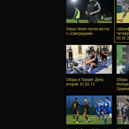
Зоран Зекич после матча
«Шериф
с «Самтредией»
Четвёр
03.02.
Сборы в Турции. День
Сборы 
второй. 01.02.15
Интерв
Сушиче