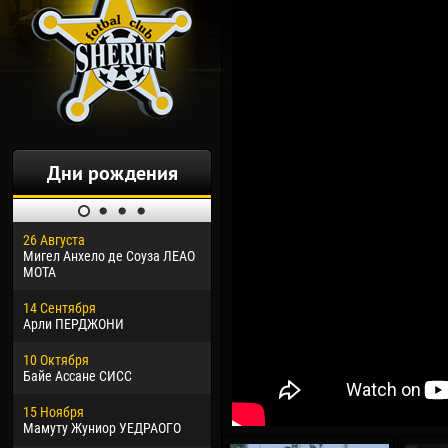
Дни рождения
26 Августа
30 Января
04 М
Мигел Анхело де Соуза ЛЕАО
Дорасо Морео КЛАС
Все
МОТА
24 Февраля
13 М
14 Сентября
Владислав КОСТИН
Рен
Арли ПЕРДЖОНИ
02 Марта
24 М
10 Октября
Вячеслав КОЗМА
Нико
Байе Ассане СИСС
09 Марта
15 И
15 Ноября
Эммануэль АФЕТСЕ
Кона
Мамуту Жуниор УЕДРАОГО
20 Марта
24 И