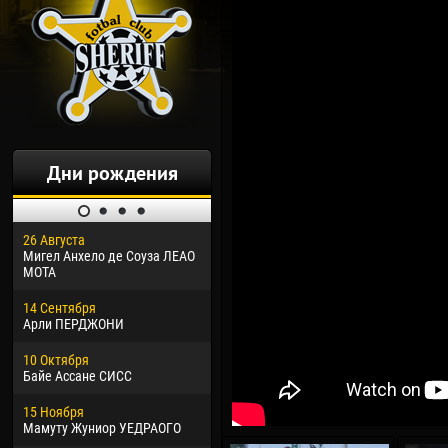
Дни рождения
26 Августа
30 Января
04 М
Мигел Анхело де Соуза ЛЕАО
Дорасо Морео КЛАС
Все
МОТА
24 Февраля
13 М
14 Сентября
Владислав КОСТИН
Рен
Арли ПЕРДЖОНИ
02 Марта
24 М
10 Октября
Вячеслав КОЗМА
Нико
Байе Ассане СИСС
09 Марта
15 И
15 Ноября
Эммануэль АФЕТСЕ
Кона
Мамуту Жуниор УЕДРАОГО
20 Марта
24 И