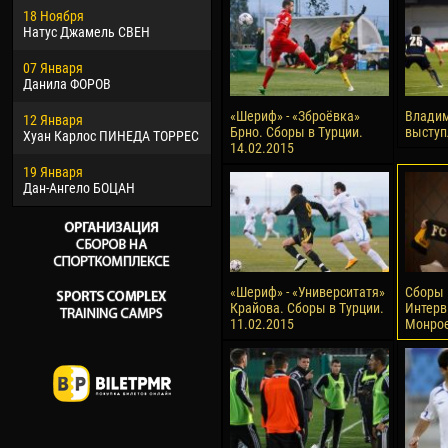
18 Ноября
Хайдер Морено АСПРИЛЬЯ
Вик
Натус Джамель СВЕН
22 Марта
28 И
07 Января
Самба КОНЕ
Сум
Данила ФОРОВ
26 Марта
10 И
«Шериф» - «Зброёвка»
Владим
12 Января
Витор Уго Морайс де
Бур
Брно. Сборы в Турции.
выступ
Хуан Карлос ПИНЕДА ТОРРЕС
ОЛИВЕЙРА
14.02.2015
15 И
19 Января
28 Марта
Ива
Дан-Ангело БОЦАН
Раи ЛОПЕС ДЕ ОЛИВЕЙРА
«Шериф» - «Университатя»
Сборы 
Крайова. Сборы в Турции.
Интерв
11.02.2015
Монрое