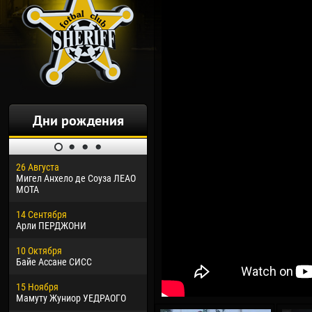
Дни рождения
26 Августа
30 Января
04 М
Мигел Анхело де Соуза ЛЕАО
Дорасо Морео КЛАС
Все
МОТА
24 Февраля
13 М
14 Сентября
Владислав КОСТИН
Рен
Арли ПЕРДЖОНИ
02 Марта
24 М
10 Октября
Вячеслав КОЗМА
Нико
Байе Ассане СИСС
09 Марта
15 И
15 Ноября
Эммануэль АФЕТСЕ
Кона
Мамуту Жуниор УЕДРАОГО
20 Марта
24 И