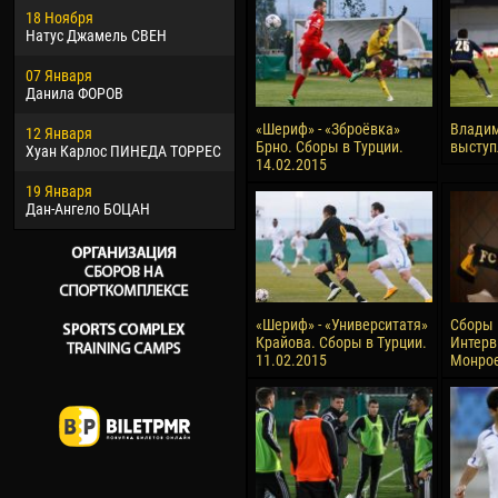
18 Ноября
Хайдер Морено АСПРИЛЬЯ
Вик
Натус Джамель СВЕН
22 Марта
28 И
07 Января
Самба КОНЕ
Сум
Данила ФОРОВ
26 Марта
10 И
«Шериф» - «Зброёвка»
Владим
12 Января
Витор Уго Морайс де
Бур
Брно. Сборы в Турции.
выступ
Хуан Карлос ПИНЕДА ТОРРЕС
ОЛИВЕЙРА
14.02.2015
15 И
19 Января
28 Марта
Ива
Дан-Ангело БОЦАН
Раи ЛОПЕС ДЕ ОЛИВЕЙРА
«Шериф» - «Университатя»
Сборы 
Крайова. Сборы в Турции.
Интерв
11.02.2015
Монрое