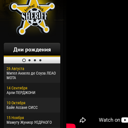
Дни рождения
26 Августа
30 Января
04 М
Мигел Анхело де Соуза ЛЕАО
Дорасо Морео КЛАС
Все
МОТА
24 Февраля
13 М
14 Сентября
Владислав КОСТИН
Рен
Арли ПЕРДЖОНИ
02 Марта
24 М
10 Октября
Вячеслав КОЗМА
Нико
Байе Ассане СИСС
09 Марта
15 И
15 Ноября
Эммануэль АФЕТСЕ
Кона
Мамуту Жуниор УЕДРАОГО
20 Марта
24 И