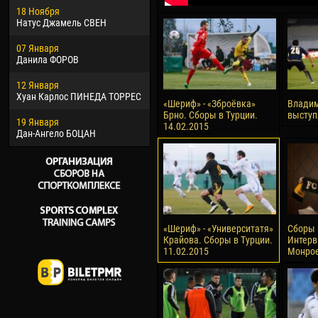
18 Ноября
Хайдер Морено АСПРИЛЬЯ
Вик
Натус Джамель СВЕН
22 Марта
28 И
07 Января
Самба КОНЕ
Сум
Данила ФОРОВ
26 Марта
10 И
12 Января
Витор Уго Морайс де
Бур
Хуан Карлос ПИНЕДА ТОРРЕС
ОЛИВЕЙРА
«Шериф» - «Зброёвка»
Владим
15 И
Брно. Сборы в Турции.
выступ
19 Января
28 Марта
Ива
14.02.2015
Дан-Ангело БОЦАН
Раи ЛОПЕС ДЕ ОЛИВЕЙРА
«Шериф» - «Университатя»
Сборы 
Крайова. Сборы в Турции.
Интерв
11.02.2015
Монрое