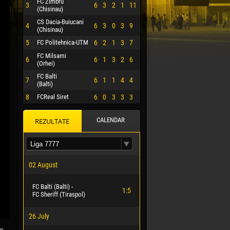
FC Zimbru
3
6
3
2
1
11
(Chisinau)
CS Dacia-Buiucani
4
6
3
0
3
9
(Chisinau)
5
FC Politehnica-UTM
6
2
1
3
7
FC Milsami
6
6
1
3
2
6
(Orhei)
FC Balti
7
6
1
1
4
4
(Balti)
8
FCReal Siret
6
0
3
3
3
CALENDAR
REZULTATE
 HERRERA
02 August
FC Balti (Balti) -
1:5
FC Sheriff (Tiraspol)
26 July