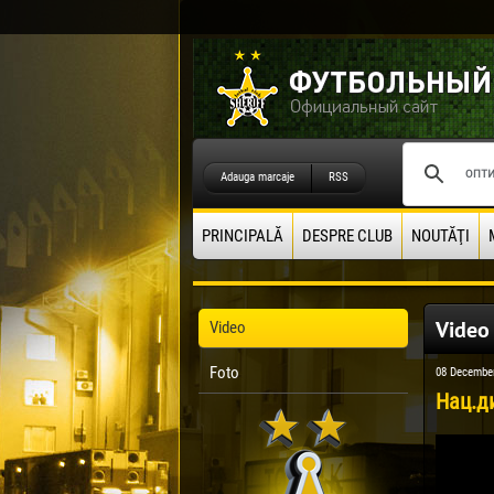
Adauga marcaje
RSS
PRINCIPALĂ
DESPRE CLUB
NOUTĂŢI
Video
Video
Foto
08 Decembe
Нац.ди