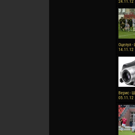
24.11.12
Оцелул - 
14.11.12
Верис - Ш
05.11.12