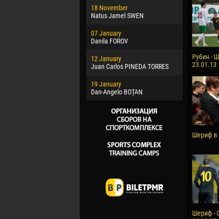
18 November
Jayder Mo
Natus Jamel SWEN
22 March
07 January
Samba KO
Danila FOROV
26 March
Рубин - Ш
12 January
Vitor Hugo
23.01.13
Juan Carlos PINEDA TORRES
28 March
19 January
Raí LOPES 
Dan-Angelo BOȚAN
Шериф в
Шериф - 