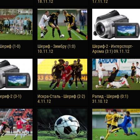
18.11.12
17.11.12
Шериф (1-0)
Шериф - Зимбру (1:0)
Шериф-2 - Интерспорт-
10.11.12
Арома (3:1) 09.11.12
ериф-2 (3-1)
Искра-Сталь - Шериф (2-2)
Рапид - Шериф (0:1)
4.11.12
31.10.12