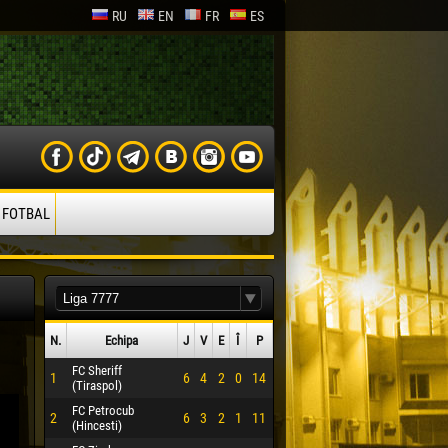
RU
EN
FR
ES
 FOTBAL
N.
Echipa
J
V
E
Î
P
FC Sheriff
1
6
4
2
0
14
(Tiraspol)
FC Petrocub
2
6
3
2
1
11
(Hincesti)