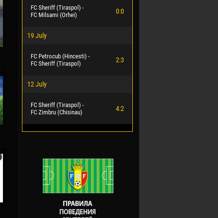
FC Sheriff (Tiraspol) -
0:0
FC Milsami (Orhei)
19 July
FC Petrocub (Hincesti) -
2:3
FC Sheriff (Tiraspol)
12 July
FC Sheriff (Tiraspol) -
4:2
FC Zimbru (Chisinau)