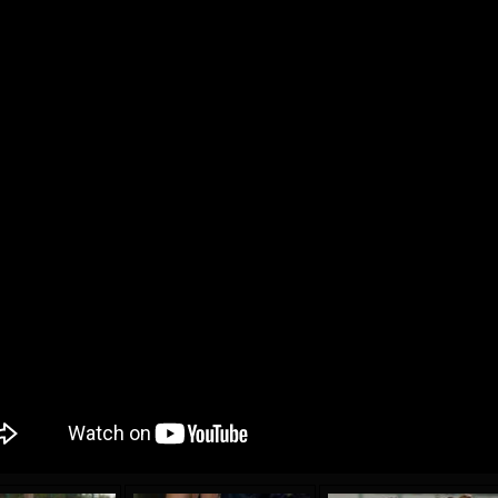
04 May
17 July
oreo KLAS
Vsevolod NIHAEV
Jair Ameth MODELO
y
13 May
21 July
COSTIN
Renat JOSAN
Emil TIMBUR
24 May
24 July
 COZMA
Nicolaе CEBOTARI
Mihail COROTCOV
15 June
27 July
AFETSE
Konan Jaures-Ulrich LOUKOU
Vladimir FRATEA
24 June