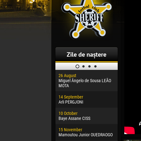
Zile de naștere
26 August
30 January
Miguel Ângelo de Sousa LEÃO
Dhoraso M
MOTA
24 Februar
14 September
Vladislav 
Arli PERGJONI
02 March
10 October
Veaceslav
Baye Assane CISS
09 March
15 November
Emmanuel 
Mamoutou Junior OUEDRAOGO
20 March