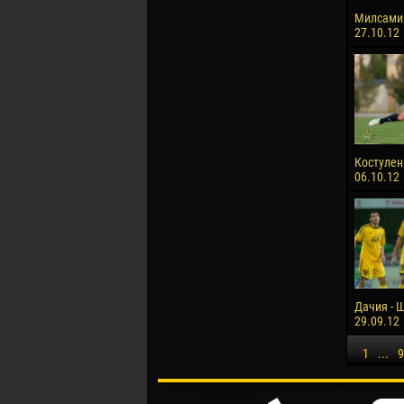
Милсами 
27.10.12
Костулен
06.10.12
Дачия - Ш
29.09.12
1
...
9