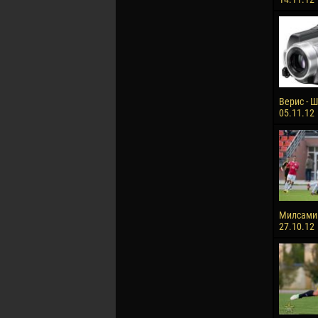
Верис - Ш
05.11.12
Милсами 
27.10.12