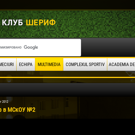
MECIURI
ECHIPA
MULTIMEDIA
COMPLEXUL SPORTIV
ACADEMIA DE
r 2012
 в МСкОУ №2