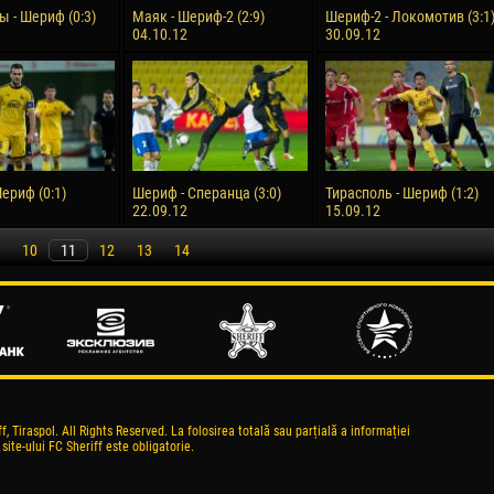
ы - Шериф (0:3)
Маяк - Шериф-2 (2:9)
Шериф-2 - Локомотив (3:1
04.10.12
30.09.12
ериф (0:1)
Шериф - Сперанца (3:0)
Тирасполь - Шериф (1:2)
22.09.12
15.09.12
10
11
12
13
14
, Tiraspol. All Rights Reserved. La folosirea totală sau parțială a informației
 site-ului FC Sheriff este obligatorie.