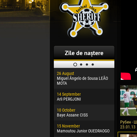
Zile de naștere
26 August
30 January
Miguel Ângelo de Sousa LEÃO
Dhoraso M
MOTA
24 Februar
14 September
Vladislav 
Arli PERGJONI
02 March
10 October
Veaceslav
Baye Assane CISS
09 March
Рубин - Ш
15 November
Emmanuel 
23.01.13
Mamoutou Junior OUEDRAOGO
20 March