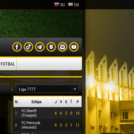
RU
EN
 FOTBAL
N.
Echipa
J
V
E
Î
P
FC Sheriff
1
6
4
2
0
14
(Tiraspol)
FC Petrocub
2
6
3
2
1
11
(Hincesti)