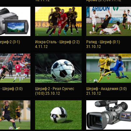
ериф-2 (3-1)
Искра-Сталь - Шериф (2-2)
Рапид - Шериф (0:1)
4.11.12
31.10.12
- Шериф (3:0)
Шериф-2 - Реал Сукчес
Шериф - Академия (3:0)
(10:0) 25.10.12
21.10.12