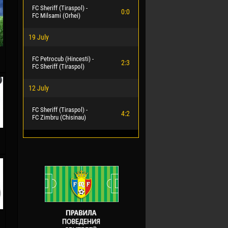
FC Sheriff (Tiraspol) -
0:0
FC Milsami (Orhei)
19 July
FC Petrocub (Hincesti) -
2:3
FC Sheriff (Tiraspol)
12 July
FC Sheriff (Tiraspol) -
4:2
FC Zimbru (Chisinau)