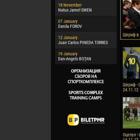
18 November
Jayder Mo
Natus Jamel SWEN
22 March
07 January
Samba KO
Danila FOROV
26 March
Шериф в
12 January
Vitor Hugo
Juan Carlos PINEDA TORRES
28 March
19 January
Raí LOPES 
Dan-Angelo BOȚAN
Шериф - 
24.11.12
Оцелул - 
14.11.12