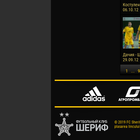
Костулен
06.10.12
Дачия - Ш
29.09.12
1
...
9
© 2019 FC Sheriff
plasarea lincului