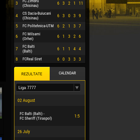
FC Zimbru
3
6
3
2
1
11
(Chisinau)
CS Dacia-Buiucani
4
6
3
0
3
9
(Chisinau)
5
FC Politehnica-UTM
6
2
1
3
7
FC Milsami
6
6
1
3
2
6
(Orhei)
FC Balti
7
6
1
1
4
4
(Balti)
8
FCReal Siret
6
0
3
3
3
CALENDAR
REZULTATE
 HERRERA
02 August
FC Balti (Balti) -
1:5
FC Sheriff (Tiraspol)
26 July