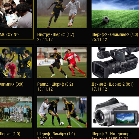
reno ASPRILLA
Victor CIUMAȘU
28 June
NÉ
Soumaila MAGASSOUBA
10 July
 МСкОУ №2
Нистру - Шериф (1:7)
Шериф-2 - Олимпия-2 (4:0)
 Morais de OLIVEIRA
Bourama FOMBA
28.11.12
25.11.12
15 July
DE OLIVEIRA
Ivan DYULGEROV
Олимпия (3:0)
Рапид - Шериф (0:2)
Дачия-2 - Шериф-2 (0:1)
18.11.12
17.11.12
Шериф (1-0)
Шериф - Зимбру (1:0)
Шериф-2 - Интерспорт-
10.11.12
Арома (3:1) 09.11.12