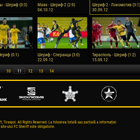
ы - Шериф (0:3)
Маяк - Шериф-2 (2:9)
Шериф-2 - Локомотив (3:1
04.10.12
30.09.12
ериф (0:1)
Шериф - Сперанца (3:0)
Тирасполь - Шериф (1:2)
22.09.12
15.09.12
10
11
12
13
14
, Tiraspol. All Rights Reserved. La folosirea totală sau parțială a informației
 site-ului FC Sheriff este obligatorie.