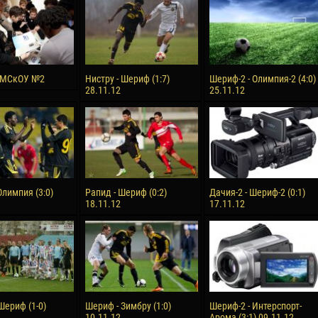
reno ASPRILLA
Victor CIUMAȘU
28 June
NÉ
Soumaila MAGASSOUBA
10 July
 МСкОУ №2
Нистру - Шериф (1:7)
Шериф-2 - Олимпия-2 (4:0)
 Morais de OLIVEIRA
Bourama FOMBA
28.11.12
25.11.12
15 July
DE OLIVEIRA
Ivan DYULGEROV
Олимпия (3:0)
Рапид - Шериф (0:2)
Дачия-2 - Шериф-2 (0:1)
18.11.12
17.11.12
Шериф (1-0)
Шериф - Зимбру (1:0)
Шериф-2 - Интерспорт-
10.11.12
Арома (3:1) 09.11.12