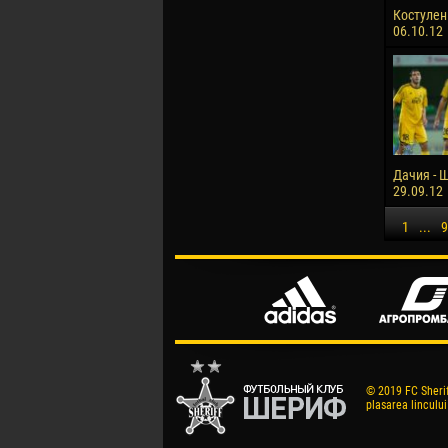
Костулен
06.10.12
Дачия - Ш
29.09.12
1
...
9
© 2019 FC Sheriff
plasarea lincului