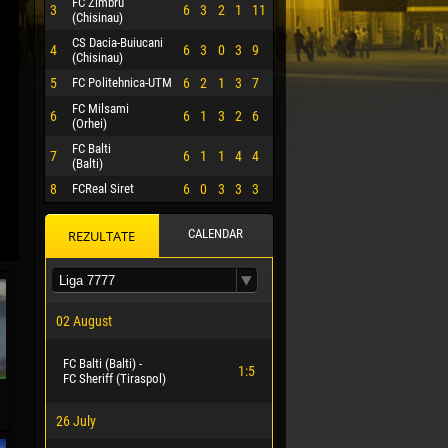
FC Zimbru
3
6
3
2
1
11
(Chisinau)
CS Dacia-Buiucani
4
6
3
0
3
9
(Chisinau)
5
FC Politehnica-UTM
6
2
1
3
7
FC Milsami
6
6
1
3
2
6
(Orhei)
FC Balti
7
6
1
1
4
4
(Balti)
8
FCReal Siret
6
0
3
3
3
CALENDAR
REZULTATE
 HERRERA
02 August
FC Balti (Balti) -
1:5
FC Sheriff (Tiraspol)
26 July