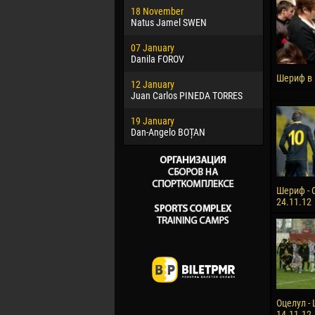
18 November
Jayder Mo
Natus Jamel SWEN
22 March
07 January
Samba KO
Danila FOROV
26 March
Шериф в
12 January
Vitor Hugo
Juan Carlos PINEDA TORRES
28 March
19 January
Raí LOPES 
Dan-Angelo BOȚAN
Шериф - 
24.11.12
Оцелул - 
14.11.12