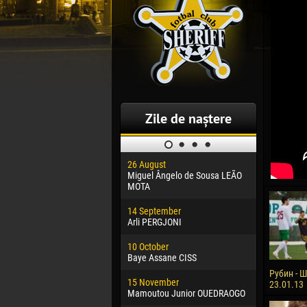
Zile de naștere
26 August
30 January
Miguel Ângelo de Sousa LEÃO
Dhoraso M
MOTA
24 Februar
14 September
Vladislav 
Arli PERGJONI
02 March
10 October
Veaceslav
Baye Assane CISS
09 March
Рубин - Ш
15 November
Emmanuel 
23.01.13
Mamoutou Junior OUEDRAOGO
20 March