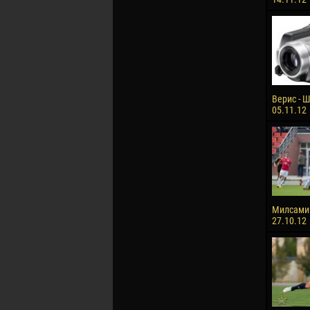
Верис - Ш
05.11.12
Милсами 
27.10.12