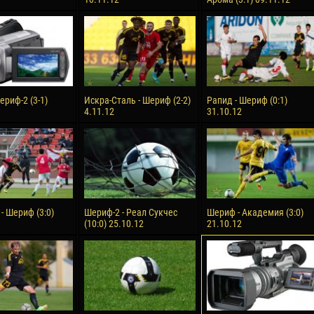
ериф-2 (3-1)
Искра-Сталь - Шериф (2-2)
Рапид - Шериф (0:1)
4.11.12
31.10.12
- Шериф (3:0)
Шериф-2 - Реал Сукчес
Шериф - Академия (3:0)
(10:0) 25.10.12
21.10.12