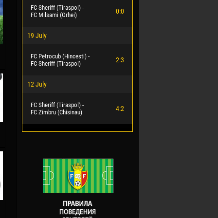
FC Sheriff (Tiraspol) -
0:0
FC Milsami (Orhei)
19 July
FC Petrocub (Hincesti) -
2:3
FC Sheriff (Tiraspol)
12 July
FC Sheriff (Tiraspol) -
4:2
FC Zimbru (Chisinau)