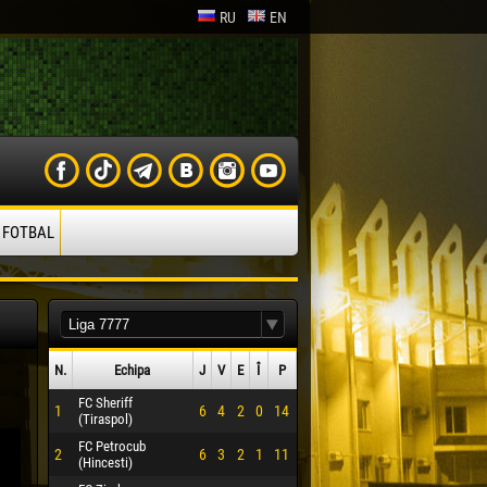
RU
EN
 FOTBAL
N.
Echipa
J
V
E
Î
P
FC Sheriff
1
6
4
2
0
14
(Tiraspol)
FC Petrocub
2
6
3
2
1
11
(Hincesti)