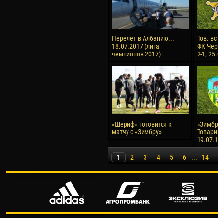
Перелёт в Албанию...
Тов. вс
18.07.2017 (лига
ФК Чер
чемпионов 2017)
2-1, 25
«Шериф» готовится к
«Зимбру
матчу с «Зимбру»
Товари
19.07.
1
2
3
4
5
6
...
14