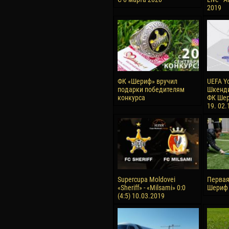
2019
ФК «Шериф» вручил
UEFA Y
подарки победителям
Шкенди
конкурса
ФК Шер
19. 02.
Supercupa Moldovei
Первая
«Sheriff» - «Milsami» 0:0
Шериф 
(4:5) 10.03.2019