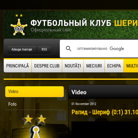
Adauga marcaje
RSS
PRINCIPALĂ
DESPRE CLUB
NOUTĂŢI
MECIURI
ECHIPA
MULTI
Video
Video
Foto
01 November 2012
Рапид - Шериф (0:1) 31.1