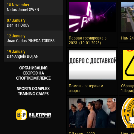
18 November
Jayder Moreno ASPRILLA
Vict
Natus Jamel SWEN
22 March
28 J
07 January
Samba KONÉ
Soum
Danila FOROV
26 March
10 Ju
12 January
Vitor Hugo Morais de OLIVEIRA
Bou
Первая тренировка в
Нам 24
Juan Carlos PINEDA TORRES
2023. (10.01.2023)
28 March
15 Ju
19 January
Raí LOPES DE OLIVEIRA
Ivan
Dan-Angelo BOȚAN
Помощь ветеранам
Обраще
спорта
"Шериф
С 8 марта 2020
Live - 