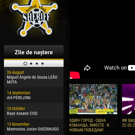
Zile de naștere
26 August
30 January
04 M
Miguel Ângelo de Sousa LEÃO
Dhoraso Moreo KLAS
Vsev
MOTA
24 February
13 M
14 September
Vladislav COSTIN
Rena
Arli PERGJONI
02 March
24 M
10 October
Veaceslav COZMA
Nico
Baye Assane CISS
09 March
15 J
ОДИН ГОРОД - ОДНА
ФК Шер
15 November
Emmanuel AFETSE
Kona
КОМАНДА. ВМЕСТЕ - К
22.02.
Mamoutou Junior OUEDRAOGO
НОВЫМ ПОБЕДАМ!
20 March
24 J