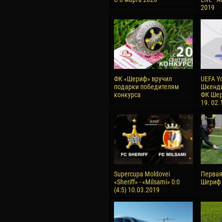
2019
ФК «Шериф» вручил
UEFA Y
подарки победителям
Шкенди
конкурса
ФК Шер
19. 02.
Supercupa Moldovei
Первая
«Sheriff» - «Milsami» 0:0
Шериф 
(4:5) 10.03.2019