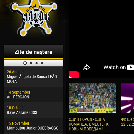
Zile de naștere
26 August
30 January
04 M
Miguel Ângelo de Sousa LEÃO
Dhoraso Moreo KLAS
Vsev
MOTA
24 February
13 M
14 September
Vladislav COSTIN
Rena
Arli PERGJONI
02 March
24 M
10 October
Veaceslav COZMA
Nico
Baye Assane CISS
09 March
15 J
ОДИН ГОРОД - ОДНА
ФК Шер
15 November
Emmanuel AFETSE
Kona
КОМАНДА. ВМЕСТЕ - К
22.02.
Mamoutou Junior OUEDRAOGO
НОВЫМ ПОБЕДАМ!
20 March
24 J