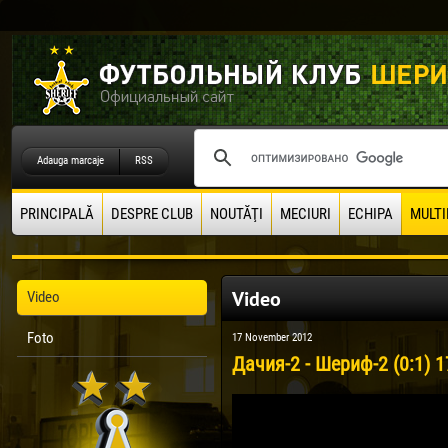
Adauga marcaje
RSS
PRINCIPALĂ
DESPRE CLUB
NOUTĂŢI
MECIURI
ECHIPA
MULTI
Video
Video
Foto
17 November 2012
Дачия-2 - Шериф-2 (0:1) 1