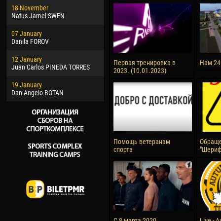
18 November
Jayder Moreno ASPRILLA
Vict
Natus Jamel SWEN
22 March
28 J
07 January
Samba KONÉ
Soum
Danila FOROV
26 March
10 Ju
12 January
Vitor Hugo Morais de OLIVEIRA
Bou
Первая тренировка в
Нам 24
Juan Carlos PINEDA TORRES
2023. (10.01.2023)
28 March
15 Ju
19 January
Raí LOPES DE OLIVEIRA
Ivan
Dan-Angelo BOȚAN
Помощь ветеранам
Обраще
спорта
"Шериф
С 8 марта 2020
Live - 