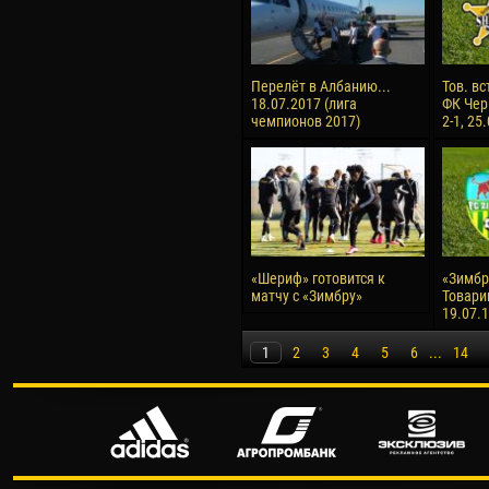
Перелёт в Албанию...
Тов. вс
18.07.2017 (лига
ФК Чер
чемпионов 2017)
2-1, 25
«Шериф» готовится к
«Зимбру
матчу с «Зимбру»
Товари
19.07.
1
2
3
4
5
6
...
14