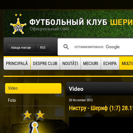
Adauga marcaje
RSS
PRINCIPALĂ
DESPRE CLUB
NOUTĂŢI
MECIURI
ECHIPA
MULTI
Video
Video
Foto
28 November 2012
Нистру - Шериф (1:7) 28.1