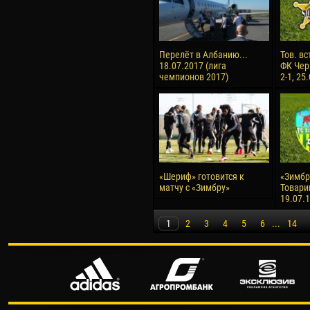
Перелёт в Албанию...
Тов. вс
18.07.2017 (лига
ФК Чер
чемпионов 2017)
2-1, 25
«Шериф» готовится к
«Зимбру
матчу с «Зимбру»
Товари
19.07.
1
2
3
4
5
6
...
14