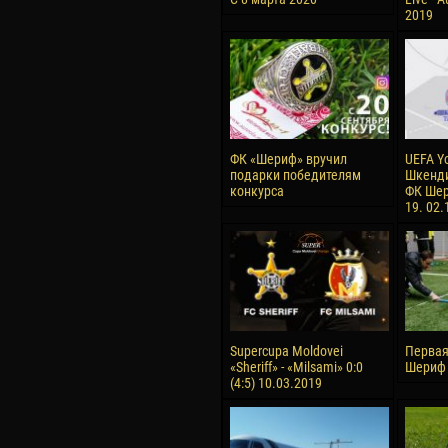
2019
ФК «Шериф» вручил
UEFA Y
подарки победителям
Шкенди
конкурса
ФК Шер
19. 02.
Supercupa Moldovei
Первая
«Sheriff» - «Milsami» 0:0
Шериф 
(4:5) 10.03.2019