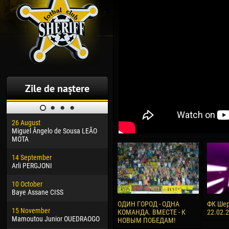
Zile de naștere
26 August
30 January
04 M
Miguel Ângelo de Sousa LEÃO
Dhoraso Moreo KLAS
Vsev
MOTA
24 February
13 M
14 September
Vladislav COSTIN
Rena
Arli PERGJONI
02 March
24 M
10 October
Veaceslav COZMA
Nico
Baye Assane CISS
09 March
15 J
ОДИН ГОРОД - ОДНА
ФК Шер
15 November
Emmanuel AFETSE
Kona
КОМАНДА. ВМЕСТЕ - К
22.02.
Mamoutou Junior OUEDRAOGO
НОВЫМ ПОБЕДАМ!
20 March
24 J