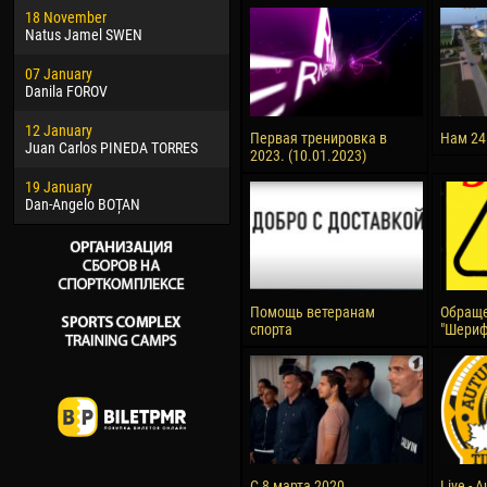
18 November
Jayder Moreno ASPRILLA
Vict
Natus Jamel SWEN
22 March
28 J
07 January
Samba KONÉ
Soum
Danila FOROV
26 March
10 Ju
12 January
Vitor Hugo Morais de OLIVEIRA
Bou
Первая тренировка в
Нам 24
Juan Carlos PINEDA TORRES
2023. (10.01.2023)
28 March
15 Ju
19 January
Raí LOPES DE OLIVEIRA
Ivan
Dan-Angelo BOȚAN
Помощь ветеранам
Обраще
спорта
"Шериф
С 8 марта 2020
Live - 