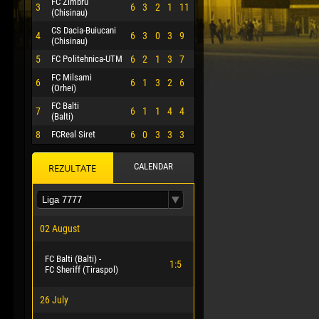
FC Zimbru
3
6
3
2
1
11
(Chisinau)
CS Dacia-Buiucani
4
6
3
0
3
9
(Chisinau)
5
FC Politehnica-UTM
6
2
1
3
7
FC Milsami
6
6
1
3
2
6
(Orhei)
FC Balti
7
6
1
1
4
4
(Balti)
8
FCReal Siret
6
0
3
3
3
CALENDAR
REZULTATE
 HERRERA
02 August
FC Balti (Balti) -
1:5
FC Sheriff (Tiraspol)
26 July