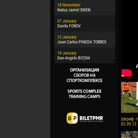
18 November
Jayder Mo
Natus Jamel SWEN
22 March
07 January
Samba KO
Danila FOROV
26 March
12 January
Vitor Hugo
Juan Carlos PINEDA TORRES
28 March
19 January
Raí LOPES 
Dan-Angelo BOȚAN
Шериф - Н
02.09.12