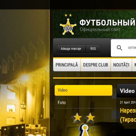
Adauga marcaje
RSS
PRINCIPALĂ
DESPRE CLUB
NOUTĂŢI
Video
Video
Foto
21 April 201
Нарез
(Тирас