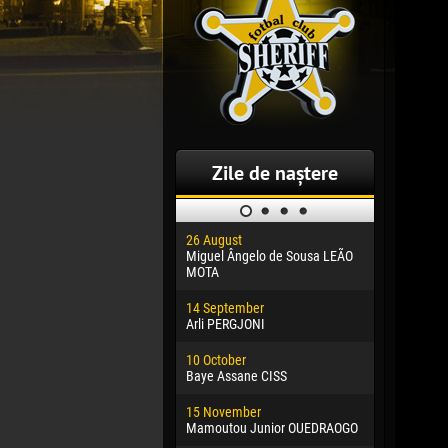
Zile de naștere
26 August
30 January
Miguel Ângelo de Sousa LEÃO
Dhoraso M
MOTA
24 Februar
14 September
Vladislav 
Arli PERGJONI
02 March
10 October
Veaceslav
Baye Assane CISS
09 March
15 November
Emmanuel 
Mamoutou Junior OUEDRAOGO
20 March