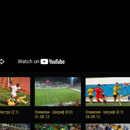
reno ASPRILLA
Victor CIUMAȘU
28 June
NÉ
Soumaila MAGASSOUBA
10 July
 Morais de OLIVEIRA
Bourama FOMBA
15 July
DE OLIVEIRA
Ivan DYULGEROV
истру (2:1)
Олимпик - Шериф (0:0)
Олимпия - Шериф (0:1)
31.08.12
26.08.12