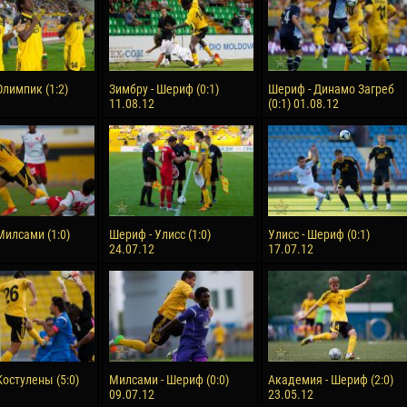
Олимпик (1:2)
Зимбру - Шериф (0:1)
Шериф - Динамо Загреб
11.08.12
(0:1) 01.08.12
Милсами (1:0)
Шериф - Улисс (1:0)
Улисс - Шериф (0:1)
24.07.12
17.07.12
Костулены (5:0)
Милсами - Шериф (0:0)
Академия - Шериф (2:0)
09.07.12
23.05.12