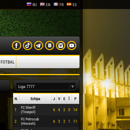
RU
EN
FR
ES
 FOTBAL
N.
Echipa
J
V
E
Î
P
FC Sheriff
1
6
4
2
0
14
(Tiraspol)
FC Petrocub
2
6
3
2
1
11
(Hincesti)