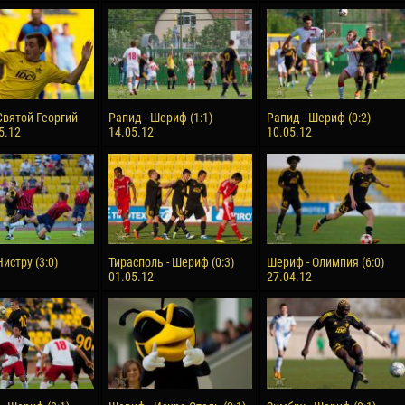
Святой Георгий
Рапид - Шериф (1:1)
Рапид - Шериф (0:2)
05.12
14.05.12
10.05.12
истру (3:0)
Тирасполь - Шериф (0:3)
Шериф - Олимпия (6:0)
01.05.12
27.04.12