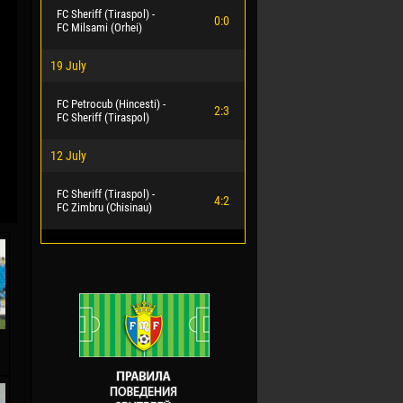
FC Sheriff (Tiraspol) -
0:0
FC Milsami (Orhei)
19 July
FC Petrocub (Hincesti) -
2:3
FC Sheriff (Tiraspol)
12 July
FC Sheriff (Tiraspol) -
4:2
FC Zimbru (Chisinau)