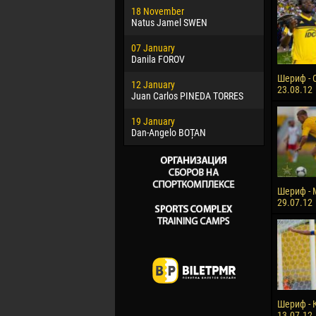
18 November
Jayder Mo
Natus Jamel SWEN
22 March
07 January
Samba KO
Danila FOROV
26 March
Шериф - 
12 January
Vitor Hugo
23.08.12
Juan Carlos PINEDA TORRES
28 March
19 January
Raí LOPES 
Dan-Angelo BOȚAN
Шериф - 
29.07.12
Шериф - 
13.07.12