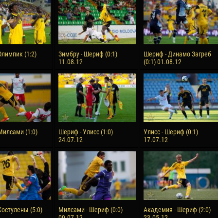
reno ASPRILLA
Victor CIUMAȘU
28 June
NÉ
Soumaila MAGASSOUBA
10 July
Олимпик (1:2)
Зимбру - Шериф (0:1)
Шериф - Динамо Загреб
 Morais de OLIVEIRA
Bourama FOMBA
11.08.12
(0:1) 01.08.12
15 July
DE OLIVEIRA
Ivan DYULGEROV
Милсами (1:0)
Шериф - Улисс (1:0)
Улисс - Шериф (0:1)
24.07.12
17.07.12
Костулены (5:0)
Милсами - Шериф (0:0)
Академия - Шериф (2:0)
09.07.12
23.05.12