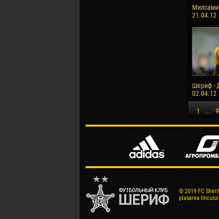
Милсами 
21.04.12
Шериф - Д
02.04.12
1
...
9
© 2019 FC Sheriff
plasarea lincului