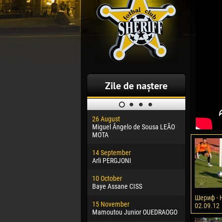
Zile de naștere
26 August
30 January
Miguel Ângelo de Sousa LEÃO
Dhoraso M
MOTA
24 Februar
14 September
Vladislav 
Arli PERGJONI
02 March
10 October
Veaceslav
Baye Assane CISS
09 March
Шериф - Н
15 November
Emmanuel 
02.09.12
Mamoutou Junior OUEDRAOGO
20 March