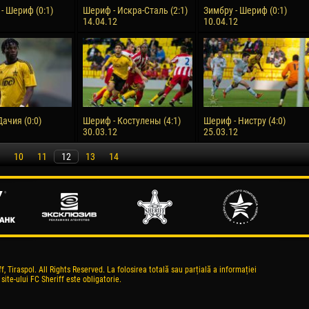
- Шериф (0:1)
Шериф - Искра-Сталь (2:1)
Зимбру - Шериф (0:1)
14.04.12
10.04.12
ачия (0:0)
Шериф - Костулены (4:1)
Шериф - Нистру (4:0)
30.03.12
25.03.12
10
11
12
13
14
, Tiraspol. All Rights Reserved. La folosirea totală sau parțială a informației
 site-ului FC Sheriff este obligatorie.