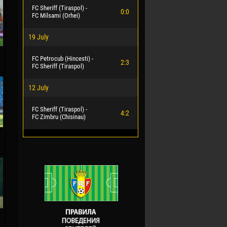
FC Sheriff (Tiraspol) -
0:0
FC Milsami (Orhei)
19 July
FC Petrocub (Hincesti) -
2:3
FC Sheriff (Tiraspol)
12 July
FC Sheriff (Tiraspol) -
4:2
FC Zimbru (Chisinau)