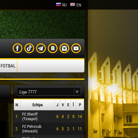
RU
EN
 FOTBAL
N.
Echipa
J
V
E
Î
P
FC Sheriff
1
6
4
2
0
14
(Tiraspol)
FC Petrocub
2
6
3
2
1
11
(Hincesti)