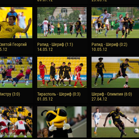
Святой Георгий
Рапид - Шериф (1:1)
Рапид - Шериф (0:2)
05.12
14.05.12
10.05.12
истру (3:0)
Тирасполь - Шериф (0:3)
Шериф - Олимпия (6:0)
01.05.12
27.04.12