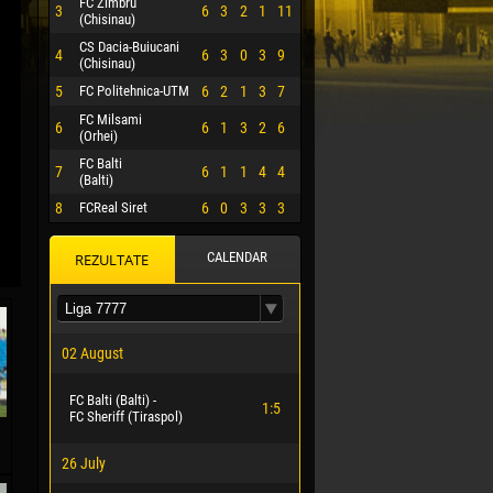
FC Zimbru
3
6
3
2
1
11
(Chisinau)
CS Dacia-Buiucani
4
6
3
0
3
9
(Chisinau)
5
FC Politehnica-UTM
6
2
1
3
7
FC Milsami
6
6
1
3
2
6
(Orhei)
FC Balti
7
6
1
1
4
4
(Balti)
8
FCReal Siret
6
0
3
3
3
CALENDAR
REZULTATE
 HERRERA
02 August
FC Balti (Balti) -
1:5
FC Sheriff (Tiraspol)
26 July