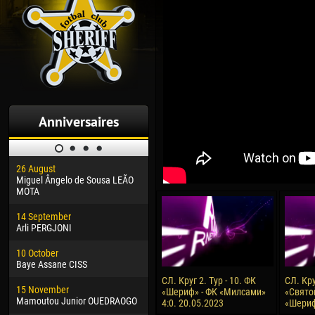
Anniversaires
26 August
30 January
04 M
Miguel Ângelo de Sousa LEÃO
Dhoraso Moreo KLAS
Vsev
MOTA
24 February
13 M
14 September
Vladislav COSTIN
Rena
Arli PERGJONI
02 March
15 J
10 October
Veaceslav COZMA
Kona
Baye Assane CISS
09 March
24 J
СЛ. Круг 2. Тур - 10. ФК
СЛ. Кру
15 November
Emmanuel AFETSE
Vict
«Шериф» - ФК «Милсами»
«Святой
Mamoutou Junior OUEDRAOGO
4:0. 20.05.2023
«Шериф
20 March
28 J