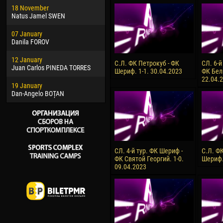
18 November
Jayder Moreno ASPRILLA
Soum
Natus Jamel SWEN
22 March
10 Ju
07 January
Samba KONÉ
Bou
Danila FOROV
26 March
15 Ju
12 January
Vitor Hugo Morais de OLIVEIRA
Ivan
С.Л. ФК Петрокуб - ФК
СЛ. 6-й
Juan Carlos PINEDA TORRES
Шериф. 1-1. 30.04.2023
ФК Бел
28 March
17 Ju
22.04.
19 January
Raí LOPES DE OLIVEIRA
Jair
Dan-Angelo BOȚAN
СЛ. 4-й тур. ФК Шериф -
С.Л. Ф
ФК Святой Георгий. 1-0.
Шериф.
09.04.2023