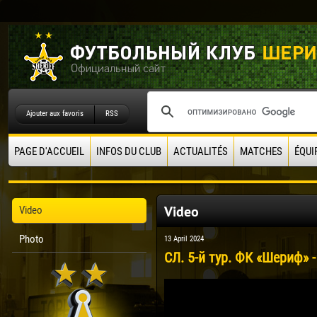
Ajouter aux favoris
RSS
PAGE D'ACCUEIL
INFOS DU CLUB
ACTUALITÉS
MATCHES
ÉQUI
Video
Video
Photo
13 April 2024
СЛ. 5-й тур. ФК «Шериф» -