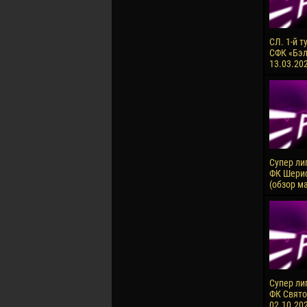
СЛ. 1-й т
СФК «Бэлц
13.03.20
Супер лиг
ФК Шериф
(обзор м
Супер ли
ФК Святой
02.10.20