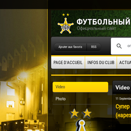
Ajouter aux favoris
RSS
PAGE D'ACCUEIL
INFOS DU CLUB
ACTUA
Video
Video
Photo
11 Septembe
Супер
(нарез