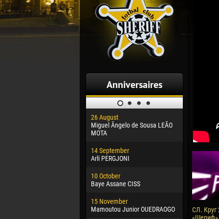
Anniversaires
26 August
30 January
Miguel Ângelo de Sousa LEÃO
Dhoraso M
MOTA
24 Februar
14 September
Vladislav 
Arli PERGJONI
02 March
10 October
Veaceslav
Baye Assane CISS
09 March
15 November
Emmanuel 
Mamoutou Junior OUEDRAOGO
СЛ. Круг 
«Шериф» 
20 March