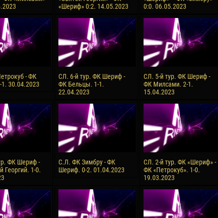
5.2023
«Шериф» 0:2. 14.05.2023
0:0. 06.05.2023
reno ASPRILLA
Soumaila MAGASSOUBA
10 July
NÉ
Bourama FOMBA
15 July
 Morais de OLIVEIRA
Ivan DYULGEROV
17 July
Петрокуб - ФК
СЛ. 6-й тур. ФК Шериф -
СЛ. 5-й тур. ФК Шериф -
DE OLIVEIRA
Jair Ameth MODELO HERRERA
-1. 30.04.2023
ФК Бельцы. 1-1.
ФК Милсами. 2-1.
22.04.2023
15.04.2023
ур. ФК Шериф -
С.Л. ФК Зимбру - ФК
СЛ. 2-й тур. ФК «Шериф» -
 Георгий. 1-0.
Шериф. 0-2. 01.04.2023
ФК «Петрокуб». 1-0.
23
19.03.2023