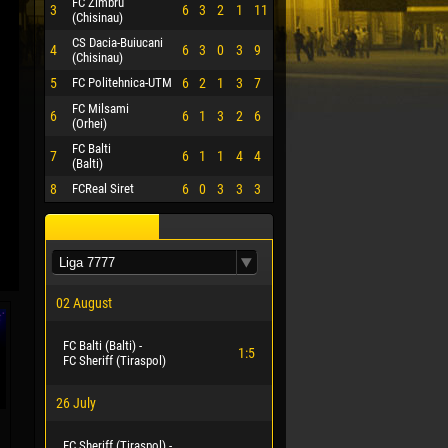
FC Zimbru
3
6
3
2
1
11
(Chisinau)
CS Dacia-Buiucani
4
6
3
0
3
9
(Chisinau)
5
FC Politehnica-UTM
6
2
1
3
7
FC Milsami
6
6
1
3
2
6
(Orhei)
FC Balti
7
6
1
1
4
4
(Balti)
8
FCReal Siret
6
0
3
3
3
02 August
FC Balti (Balti) -
1:5
FC Sheriff (Tiraspol)
26 July
FC Sheriff (Tiraspol) -