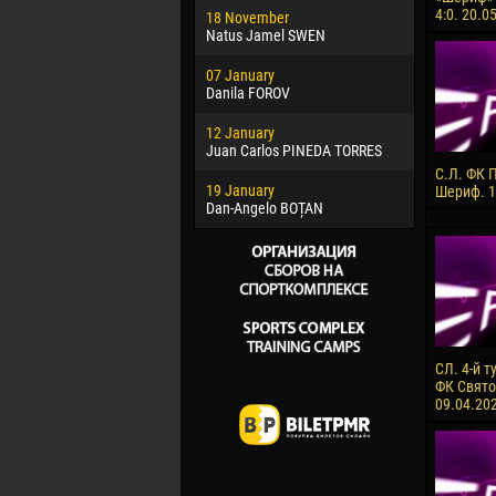
4:0. 20.0
18 November
Jayder Mo
Natus Jamel SWEN
22 March
07 January
Samba KO
Danila FOROV
26 March
12 January
Vitor Hugo
Juan Carlos PINEDA TORRES
28 March
С.Л. ФК 
19 January
Raí LOPES 
Шериф. 1
Dan-Angelo BOȚAN
СЛ. 4-й т
ФК Святой
09.04.20