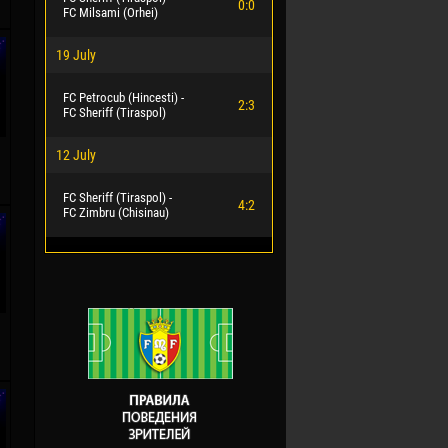
0:0
FC Milsami (Orhei)
19 July
FC Petrocub (Hincesti) -
2:3
FC Sheriff (Tiraspol)
12 July
FC Sheriff (Tiraspol) -
4:2
FC Zimbru (Chisinau)