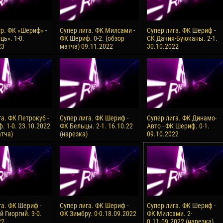
ур. ФК «Шериф» -
Супер лига. ФК Милсами -
Супер лига. ФК Шериф -
ь». 1-0.
ФК Шериф. 0-2. (обзор
СК Дачия-Буюканы. 2-1.
23
матча) 09.11.2022
30.10.2022
а. ФК Петрокуб -
Супер лига. ФК Шериф -
Супер лига. ФК Динамо-
. 1-0. 23.10.2022
ФК Бельцы. 2-1. 16.10.22
Авто - ФК Шериф. 0-1.
атча)
(нарезка)
09.10.2022
га. ФК Шериф -
Супер лига. ФК Шериф -
Супер лига. ФК Шериф -
 Гиоргий. 3-0.
ФК Зимбру. 0-0.18.09.2022
ФК Милсами. 2-
22
0.11.09.2022 (нарезка)