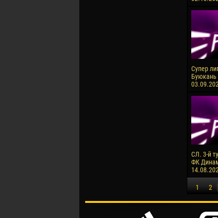
Супер ли
Буюкань 
03.09.202
СЛ. 3-й т
ФК Динам
14.08.20
1
2