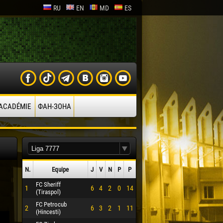
RU
EN
MD
ES
’ACADÉMIE
ФАН-ЗОНА
N.
Equipe
J
V
N
P
P
FC Sheriff
1
6
4
2
0
14
(Tiraspol)
FC Petrocub
2
6
3
2
1
11
(Hincesti)