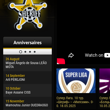
Anniversaires
26 August
30 January
04 M
Miguel Ângelo de Sousa LEÃO
Dhoraso Moreo KLAS
Vsev
MOTA
24 February
13 M
14 September
Vladislav COSTIN
Rena
Arli PERGJONI
02 March
15 J
10 October
Veaceslav COZMA
Kona
Baye Assane CISS
09 March
24 J
Супер Лига. 10 тур.
Супер Л
15 November
Emmanuel AFETSE
Vict
«Шериф» – «Милсами». 0-
«Бэлць
Mamoutou Junior OUEDRAOGO
0. 18.05.2025
10.05.
20 March
28 J