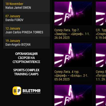
18 November
Jayder Moreno ASPRILLA
Soum
Natus Jamel SWEN
22 March
10 Ju
07 January
Samba KONÉ
Bou
Danila FOROV
26 March
15 Ju
12 January
Vitor Hugo Morais de OLIVEIRA
Ivan
Супер Лига. Тур 7.
СЛ. Ту
Juan Carlos PINEDA TORRES
«Зимбру» – «Шериф». 1-1.
«Спарт
28 March
17 Ju
26.04.2025
0.19.0
19 January
Raí LOPES DE OLIVEIRA
Jair
Dan-Angelo BOȚAN
Супер Лига. 4 тур.
Супер Л
«Шериф» – «Бэлць». 2-1.
«Петро
05.04.2025
1:1. 29