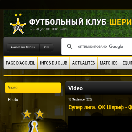
Ajouter aux favoris
RSS
PAGE D'ACCUEIL
INFOS DU CLUB
ACTUALITÉS
MATCHES
ÉQUI
Video
Video
Photo
18 September 2022
Супер лига. ФК Шериф - Ф