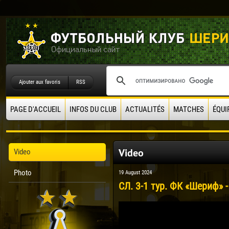
Ajouter aux favoris
RSS
PAGE D'ACCUEIL
INFOS DU CLUB
ACTUALITÉS
MATCHES
ÉQUI
Video
Video
Photo
19 August 2024
СЛ. 3-1 тур. ФК «Шериф» -