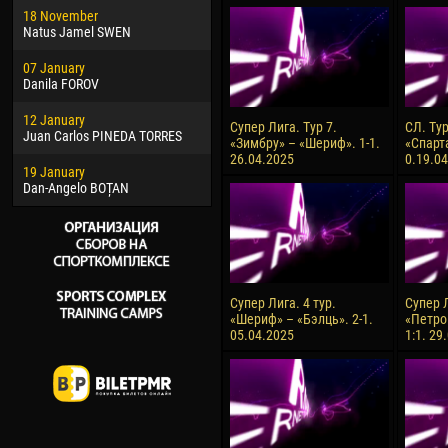
18 November
Jayder Moreno ASPRILLA
Soum
Natus Jamel SWEN
22 March
10 Ju
07 January
Samba KONÉ
Bou
Danila FOROV
26 March
15 Ju
12 January
Vitor Hugo Morais de OLIVEIRA
Ivan
Супер Лига. Тур 7.
СЛ. Ту
Juan Carlos PINEDA TORRES
«Зимбру» – «Шериф». 1-1.
«Спарт
28 March
17 Ju
26.04.2025
0.19.0
19 January
Raí LOPES DE OLIVEIRA
Jair
Dan-Angelo BOȚAN
Супер Лига. 4 тур.
Супер Л
«Шериф» – «Бэлць». 2-1.
«Петро
05.04.2025
1:1. 29