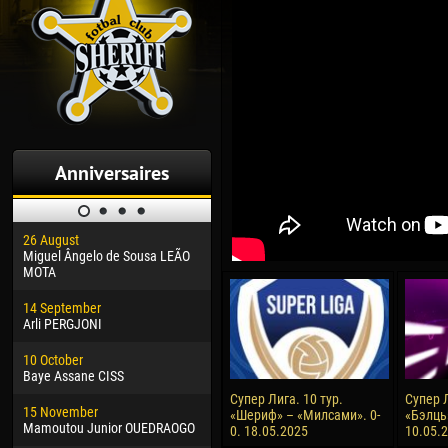
Anniversaires
26 August
30 January
04 M
Miguel Ângelo de Sousa LEÃO
Dhoraso Moreo KLAS
Vsev
MOTA
24 February
13 M
14 September
Vladislav COSTIN
Rena
Arli PERGJONI
02 March
15 J
10 October
Veaceslav COZMA
Kona
Baye Assane CISS
09 March
24 J
Супер Лига. 10 тур.
Супер Л
15 November
Emmanuel AFETSE
Vict
«Шериф» – «Милсами». 0-
«Бэлць
Mamoutou Junior OUEDRAOGO
0. 18.05.2025
10.05.
20 March
28 J