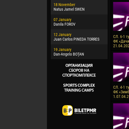
18 November
Jayder Mo
Natus Jamel SWEN
22 March
07 January
Samba KO
Danila FOROV
26 March
12 January
Vitor Hugo
СЛ. 6-1 т
Juan Carlos PINEDA TORRES
ФК «Дачи
28 March
21.04.20
19 January
Raí LOPES 
Dan-Angelo BOȚAN
СЛ. 4-1 т
ФК «Зимбр
1.07.04.