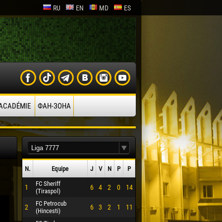
RU
EN
MD
ES
’ACADÉMIE
ФАН-ЗОНА
N.
Equipe
J
V
N
P
P
FC Sheriff
1
6
4
2
0
14
(Tiraspol)
FC Petrocub
2
6
3
2
1
11
(Hincesti)