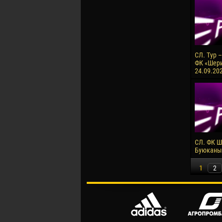
СЛ. Тур –
ФК «Шери
24.09.20
СЛ. ФК Ш
Буюканы.
1
2