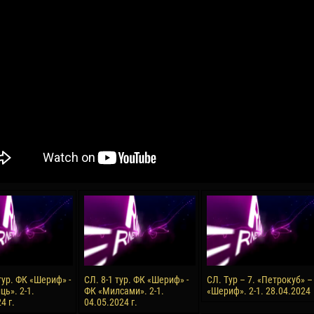
04 May
21 July
oreo KLAS
Vsevolod NIHAEV
Emil TIMBUR
y
13 May
24 July
COSTIN
Renat JOSAN
Mihail COROTCOV
15 June
27 July
 COZMA
Konan Jaures-Ulrich LOUKOU
Vladimir FRATEA
24 June
тур. ФК «Шериф» -
СЛ. 8-1 тур. ФК «Шериф» -
СЛ. Тур – 7. «Петрокуб» –
AFETSE
Victor CIUMAȘU
ь». 2-1.
ФК «Милсами». 2-1.
«Шериф». 2-1. 28.04.2024
4 г.
04.05.2024 г.
28 June