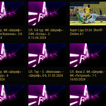
reno ASPRILLA
Soumaila MAGASSOUBA
10 July
NÉ
Bourama FOMBA
15 July
 Morais de OLIVEIRA
Ivan DYULGEROV
ур. ФК «Шериф» -
СЛ. 5-й тур. ФК «Шериф» -
Super Liga 23-24. Sheriff -
я-Буюкань». 3-0.
СФК «Бэлць». 2-
Zimbru 4:1
17 July
24
0.13.04.2024
DE OLIVEIRA
Jair Ameth MODELO HERRERA
ур. ФК «Шериф» -
СЛ. Тур – 3. «Милсами» –
СЛ. Фаза 2. ФК «Шериф» -
у». 4-
«Шериф», 0-0, 31.03.2024
ФК «Петрокуб». 1-1.
2024
16/03/2024