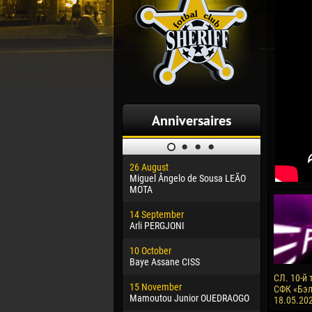
Anniversaires
26 August
30 January
Miguel Ângelo de Sousa LEÃO
Dhoraso M
MOTA
24 Februar
14 September
Vladislav 
Arli PERGJONI
02 March
10 October
Veaceslav
Baye Assane CISS
09 March
СЛ. 10-й 
15 November
Emmanuel 
СФК «Бэлц
Mamoutou Junior OUEDRAOGO
18.05.202
20 March