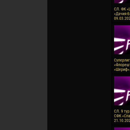
СЛ. ФК «
«Дачия-Б
09.03.20
Суперлига
«Флорешт
«Шериф». 
СЛ. 9 тур
СФК «Спа
21.10.20