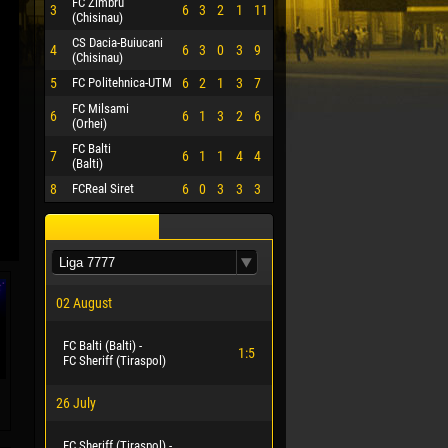
FC Zimbru
3
6
3
2
1
11
(Chisinau)
CS Dacia-Buiucani
4
6
3
0
3
9
(Chisinau)
5
FC Politehnica-UTM
6
2
1
3
7
FC Milsami
6
6
1
3
2
6
(Orhei)
FC Balti
7
6
1
1
4
4
(Balti)
8
FCReal Siret
6
0
3
3
3
02 August
FC Balti (Balti) -
1:5
FC Sheriff (Tiraspol)
26 July
FC Sheriff (Tiraspol) -