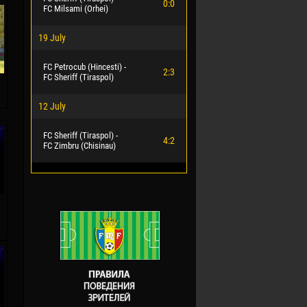
0:0
FC Milsami (Orhei)
19 July
FC Petrocub (Hincesti) -
2:3
FC Sheriff (Tiraspol)
12 July
FC Sheriff (Tiraspol) -
4:2
FC Zimbru (Chisinau)