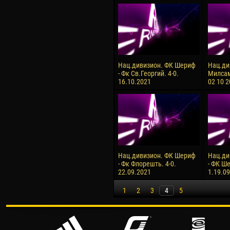
Нац.дивизион. ФК Шериф
Нац.ди
- Фк Св.Георгий. 4-0.
Милсам
16.10.2021
02 10 
Нац.дивизион. ФК Шериф
Нац.ди
- Фк Флорешть. 4-0.
- ФК Ше
22.09.2021
1.19.0
1
2
3
4
5