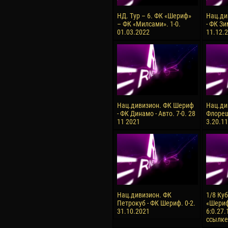
НД. Тур – 6. ФК «Шериф»
Нац.ди
– ФК «Милсами». 1-0.
- ФК Зи
01.03.2022
11.12.2
Нац.дивизион. ФК Шериф
Нац.ди
- ФК Динамо - Авто. 7-0. 28
Флореш
11 2021
3.20.1
Нац.дивизион. ФК
1/8 Ку
Петрокуб - ФК Шериф. 0-2.
«Шериф
31.10.2021
6:0.27.
ссылке