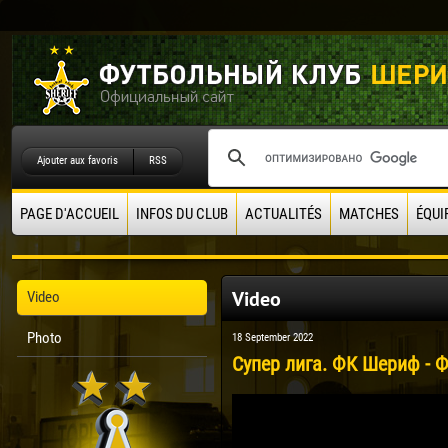
Ajouter aux favoris
RSS
PAGE D'ACCUEIL
INFOS DU CLUB
ACTUALITÉS
MATCHES
ÉQUI
Video
Video
Photo
18 September 2022
Супер лига. ФК Шериф - Ф