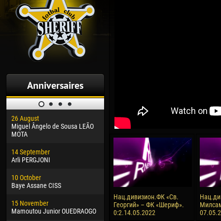
Anniversaires
26 August
30 January
04 M
Miguel Ângelo de Sousa LEÃO
Dhoraso Moreo KLAS
Vsev
MOTA
24 February
13 M
14 September
Vladislav COSTIN
Rena
Arli PERGJONI
02 March
15 J
10 October
Veaceslav COZMA
Kona
Baye Assane CISS
09 March
24 J
Нац.дивизион.ФК «Св.
Нац.ди
15 November
Emmanuel AFETSE
Vict
Георгий» – ФК «Шериф».
Милсам
Mamoutou Junior OUEDRAOGO
0:2.14.05.2022
07.05.
20 March
28 J