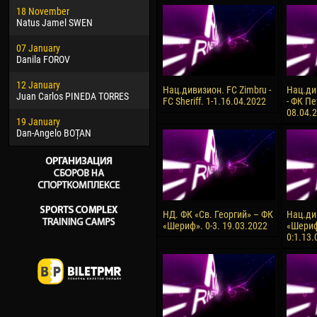
18 November
Jayder Moreno ASPRILLA
Soum
Natus Jamel SWEN
22 March
10 Ju
07 January
Samba KONÉ
Bou
Danila FOROV
26 March
15 Ju
12 January
Vitor Hugo Morais de OLIVEIRA
Ivan
Нац.дивизион. FC Zimbru -
Нац.ди
Juan Carlos PINEDA TORRES
FC Sheriff. 1-1.16.04.2022
- ФК Пе
28 March
17 Ju
08.04.
19 January
Raí LOPES DE OLIVEIRA
Jair
Dan-Angelo BOȚAN
НД. ФК «Св. Георгий» – ФК
Нац.ди
«Шериф». 0-3. 19.03.2022
«Шериф
0:1.13.