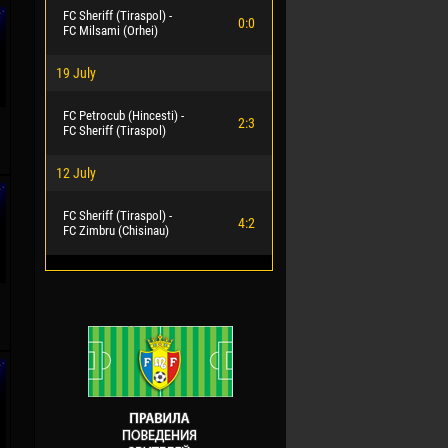
FC Sheriff (Tiraspol) -
0:0
FC Milsami (Orhei)
19 July
FC Petrocub (Hincesti) -
2:3
FC Sheriff (Tiraspol)
12 July
FC Sheriff (Tiraspol) -
4:2
FC Zimbru (Chisinau)