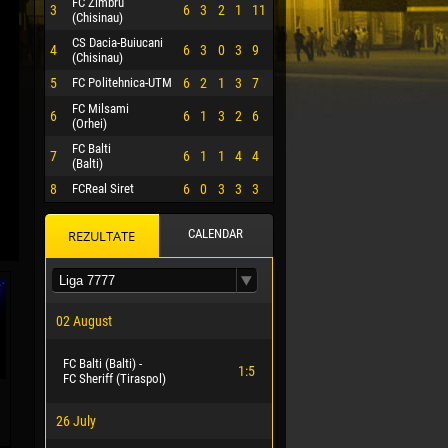
FC Zimbru
3
6
3
2
1
11
(Chisinau)
CS Dacia-Buiucani
4
6
3
0
3
9
(Chisinau)
5
FC Politehnica-UTM
6
2
1
3
7
FC Milsami
6
6
1
3
2
6
(Orhei)
FC Balti
7
6
1
1
4
4
(Balti)
8
FCReal Siret
6
0
3
3
3
CALENDAR
REZULTATE
 HERRERA
02 August
FC Balti (Balti) -
1:5
FC Sheriff (Tiraspol)
26 July