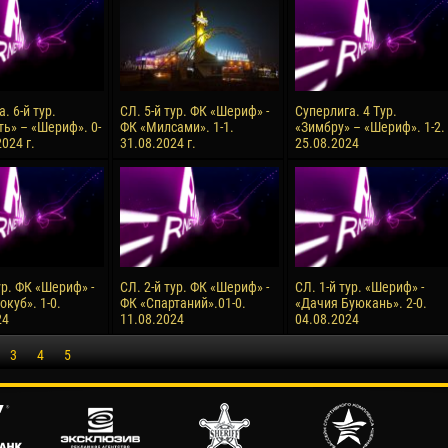
. 6-й тур.
СЛ. 5-й тур. ФК «Шериф» -
Суперлига. 4 Тур.
ь» – «Шериф». 0-
ФК «Милсами». 1-1.
«Зимбру» – «Шериф». 1-2.
2024 г.
31.08.2024 г.
25.08.2024
ур. ФК «Шериф» -
СЛ. 2-й тур. ФК «Шериф» -
СЛ. 1-й тур. «Шериф» -
куб». 1-0.
ФК «Спартаний».01-0.
«Дачия Буюкань». 2-0.
24
11.08.2024
04.08.2024
3
4
5