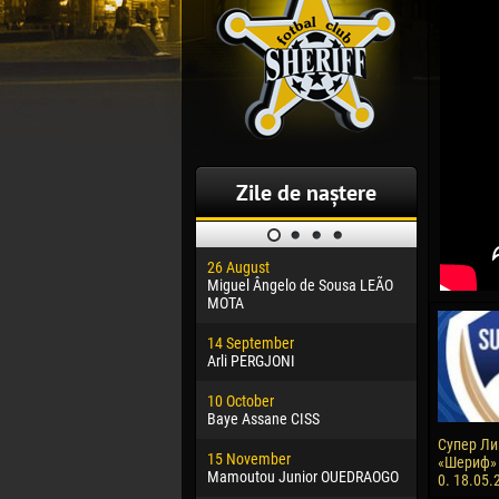
Zile de naștere
26 August
30 January
Miguel Ângelo de Sousa LEÃO
Dhoraso M
MOTA
24 Februar
14 September
Vladislav 
Arli PERGJONI
02 March
10 October
Veaceslav
Baye Assane CISS
09 March
Супер Лиг
15 November
Emmanuel 
«Шериф» 
Mamoutou Junior OUEDRAOGO
0. 18.05.
20 March