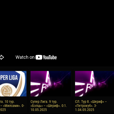
04 May
17 July
oreo KLAS
Vsevolod NIHAEV
Jair Ameth MODELO
y
13 May
21 July
COSTIN
Renat JOSAN
Emil TIMBUR
24 May
24 July
 COZMA
Nicolaе CEBOTARI
Mihail COROTCOV
15 June
27 July
а. 10 тур.
Супер Лига. 9 тур.
СЛ. Тур 8. «Шериф» –
AFETSE
Konan Jaures-Ulrich LOUKOU
Vladimir FRATEA
– «Милсами». 0-
«Бэлць» – «Шериф». 0:1.
«Петрокуб». 3-
2025
10.05.2025
1.04.05.2025
24 June