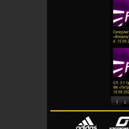
Суперлига
«Флорешт
4. 15.09.
СЛ. 3-1 т
ФК «Петро
18.08.20
1
2