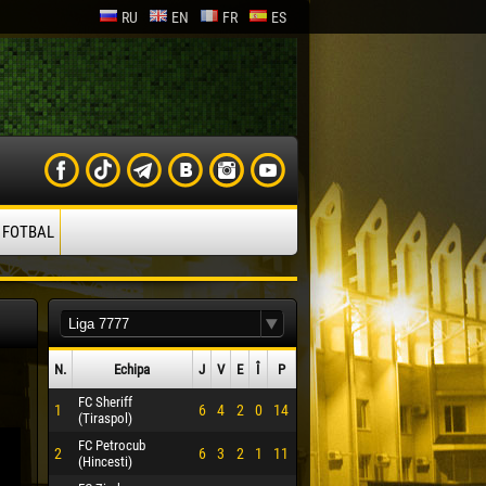
RU
EN
FR
ES
 FOTBAL
N.
Echipa
J
V
E
Î
P
FC Sheriff
1
6
4
2
0
14
(Tiraspol)
FC Petrocub
2
6
3
2
1
11
(Hincesti)