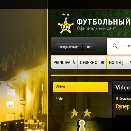
Adauga marcaje
RSS
PRINCIPALĂ
DESPRE CLUB
NOUTĂŢI
Video
Video
Foto
18 Septembe
Супер 