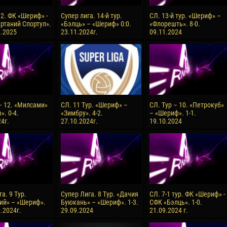
 2. ФК «Шериф» -
Супер лига. 14-й тур.
СЛ. 13-й тур. «Шериф» –
ртаний Спортул».
«Бэлць» – «Шериф» 0:0.
«Флорешть». 8-0.
3.2025
23.11.2024г.
09.11.2024
 – 12. «Милсами»
СЛ. 11 Тур. «Шериф» –
СЛ. Тур – 10. «Петрокуб»
. 0-4.
«Зимбру». 4-2.
– «Шериф». 1-1.
4г.
27.10.2024г.
19.10.2024
а. 9 Тур.
Супер Лига. 8 Тур. «Дачия
СЛ. 7-1 тур. ФК «Шериф» -
ий» – «Шериф».
Буюкань» – «Шериф». 1-3.
СФК «Бэлць». 1-0.
0.2024г.
29.09.2024
21.09.2024 г.