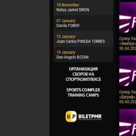
18 November
Jayder Mo
Natus Jamel SWEN
22 March
07 January
Samba KO
Danila FOROV
26 March
12 January
Vitor Hugo
Супер Лиг
Juan Carlos PINEDA TORRES
«Зимбру»
28 March
26.04.20
19 January
Raí LOPES 
Dan-Angelo BOȚAN
Супер Лиг
«Шериф» 
05.04.20