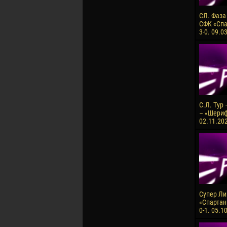
СЛ. Фаза
СФК «Спа
3-0. 09.0
С.Л. Тур
– «Шериф»
02.11.202
Супер Лиг
«Спартан
0-1. 05.1