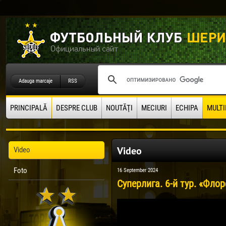
Adauga marcaje
RSS
PRINCIPALĂ
DESPRE CLUB
NOUTĂŢI
MECIURI
ECHIPA
MULTI
Video
Video
Foto
16 September 2024
Суперлига. 6-й тур. «Флор