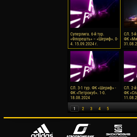
Суперлига. 6-й тур.
СЛ. 5-й
«Флорешть» – «Шериф». 0-
ФК «Ми
4. 15.09.2024 г.
31.08.2
СЛ. 3-1 тур. ФК «Шериф» -
СЛ. 2-й
ФК «Петрокуб». 1-0.
ФК «Сп
18.08.2024
11.08.
1
2
3
4
5