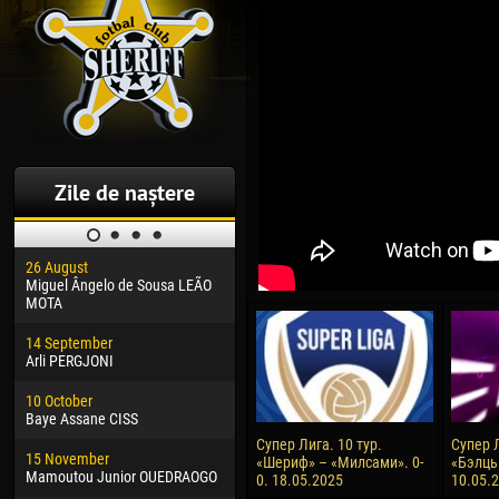
Zile de naștere
26 August
30 January
04 M
Miguel Ângelo de Sousa LEÃO
Dhoraso Moreo KLAS
Vsev
MOTA
24 February
13 M
14 September
Vladislav COSTIN
Rena
Arli PERGJONI
02 March
24 M
10 October
Veaceslav COZMA
Nico
Baye Assane CISS
09 March
15 J
Супер Лига. 10 тур.
Супер Л
15 November
Emmanuel AFETSE
Kona
«Шериф» – «Милсами». 0-
«Бэлць
Mamoutou Junior OUEDRAOGO
0. 18.05.2025
10.05.
20 March
24 J