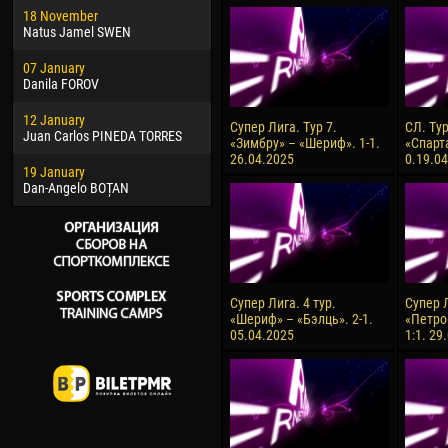
18 November
Jayder Moreno ASPRILLA
Vict
Natus Jamel SWEN
22 March
28 J
07 January
Samba KONÉ
Soum
Danila FOROV
26 March
10 Ju
12 January
Vitor Hugo Morais de OLIVEIRA
Bou
Супер Лига. Тур 7.
СЛ. Ту
Juan Carlos PINEDA TORRES
«Зимбру» – «Шериф». 1-1.
«Спарт
28 March
15 Ju
26.04.2025
0.19.0
19 January
Raí LOPES DE OLIVEIRA
Ivan
Dan-Angelo BOȚAN
Супер Лига. 4 тур.
Супер Л
«Шериф» – «Бэлць». 2-1.
«Петро
05.04.2025
1:1. 29