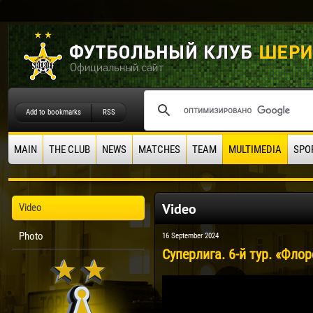
Add to bookmarks
RSS
MAIN
THE CLUB
NEWS
MATCHES
TEAM
MULTIMEDIA
SPO
Video
Video
Photo
16 September 2024
Суперлига. 6-й тур. «Флор