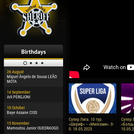
Birthdays
26 August
30 January
04 M
Miguel Ângelo de Sousa LEÃO
Dhoraso Moreo KLAS
Vsev
MOTA
24 February
13 M
14 September
Vladislav COSTIN
Rena
Arli PERGJONI
02 March
24 M
10 October
Veaceslav COZMA
Nico
Baye Assane CISS
09 March
15 J
Супер Лига. 10 тур.
Супер Л
15 November
Emmanuel AFETSE
Kona
«Шериф» – «Милсами». 0-
«Бэлць
Mamoutou Junior OUEDRAOGO
0. 18.05.2025
10.05.
20 March
24 J