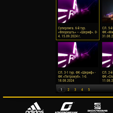
Суперлига. 6-й тур.
СЛ. 5-й
«Флорешть» – «Шериф». 0-
ФК «Ми
4. 15.09.2024 г.
31.08.2
СЛ. 3-1 тур. ФК «Шериф» -
СЛ. 2-й
ФК «Петрокуб». 1-0.
ФК «Сп
18.08.2024
11.08.
1
2
3
4
5