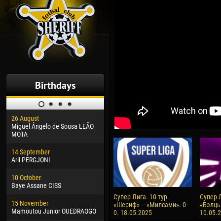
Birthdays
26 August
30 January
04 M
Miguel Ângelo de Sousa LEÃO
Dhoraso Moreo KLAS
Vsev
MOTA
24 February
13 M
14 September
Vladislav COSTIN
Rena
Arli PERGJONI
02 March
24 M
10 October
Veaceslav COZMA
Nico
Baye Assane CISS
09 March
15 J
Супер Лига. 10 тур.
Супер Л
15 November
Emmanuel AFETSE
Kona
«Шериф» – «Милсами». 0-
«Бэлць
Mamoutou Junior OUEDRAOGO
0. 18.05.2025
10.05.
20 March
24 J