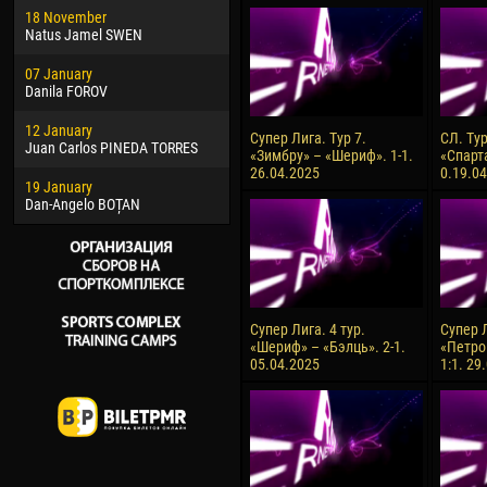
18 November
Jayder Moreno ASPRILLA
Vict
Natus Jamel SWEN
22 March
28 J
07 January
Samba KONÉ
Soum
Danila FOROV
26 March
10 Ju
12 January
Vitor Hugo Morais de OLIVEIRA
Bou
Супер Лига. Тур 7.
СЛ. Ту
Juan Carlos PINEDA TORRES
«Зимбру» – «Шериф». 1-1.
«Спарт
28 March
15 Ju
26.04.2025
0.19.0
19 January
Raí LOPES DE OLIVEIRA
Ivan
Dan-Angelo BOȚAN
Супер Лига. 4 тур.
Супер Л
«Шериф» – «Бэлць». 2-1.
«Петро
05.04.2025
1:1. 29