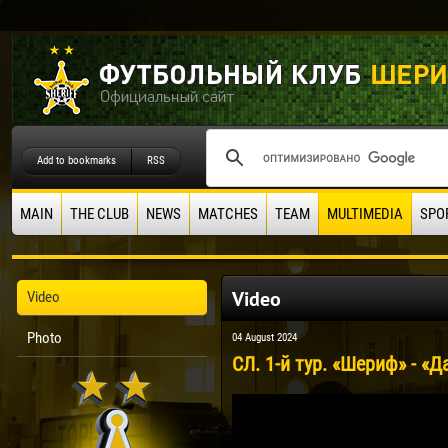
Add to bookmarks
RSS
MAIN
THE CLUB
NEWS
MATCHES
TEAM
MULTIMEDIA
SPO
Video
Video
Photo
04 August 2024
СЛ. 1-й тур. «Шериф» - «Д