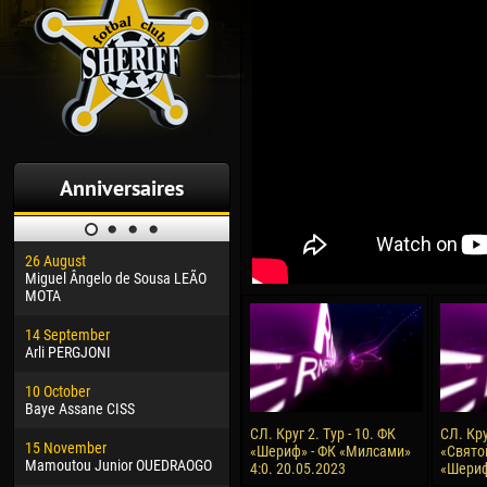
Anniversaires
26 August
30 January
04 M
Miguel Ângelo de Sousa LEÃO
Dhoraso Moreo KLAS
Vsev
MOTA
24 February
13 M
14 September
Vladislav COSTIN
Rena
Arli PERGJONI
02 March
15 J
10 October
Veaceslav COZMA
Kona
Baye Assane CISS
09 March
24 J
СЛ. Круг 2. Тур - 10. ФК
СЛ. Кру
15 November
Emmanuel AFETSE
Vict
«Шериф» - ФК «Милсами»
«Святой
Mamoutou Junior OUEDRAOGO
4:0. 20.05.2023
«Шериф
20 March
28 J