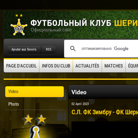
Ajouter aux favoris
RSS
PAGE D'ACCUEIL
INFOS DU CLUB
ACTUALITÉS
MATCHES
ÉQUI
Video
Video
Photo
02 April 2023
С.Л. ФК Зимбру - ФК Шери