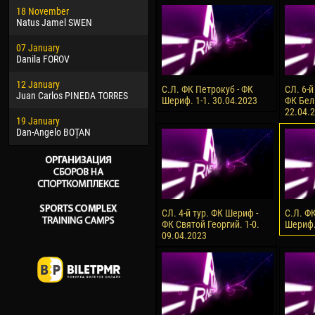
18 November
Jayder Moreno ASPRILLA
Soum
Natus Jamel SWEN
22 March
10 Ju
07 January
Samba KONÉ
Bou
Danila FOROV
26 March
15 Ju
12 January
Vitor Hugo Morais de OLIVEIRA
Ivan
С.Л. ФК Петрокуб - ФК
СЛ. 6-й
Juan Carlos PINEDA TORRES
Шериф. 1-1. 30.04.2023
ФК Бел
28 March
17 Ju
22.04.
19 January
Raí LOPES DE OLIVEIRA
Jair
Dan-Angelo BOȚAN
СЛ. 4-й тур. ФК Шериф -
С.Л. Ф
ФК Святой Георгий. 1-0.
Шериф.
09.04.2023