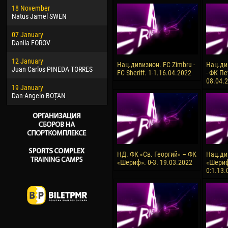
18 November
Jayder Moreno ASPRILLA
Soum
Natus Jamel SWEN
22 March
10 Ju
07 January
Samba KONÉ
Bou
Danila FOROV
26 March
15 Ju
12 January
Vitor Hugo Morais de OLIVEIRA
Ivan
Нац.дивизион. FC Zimbru -
Нац.ди
Juan Carlos PINEDA TORRES
FC Sheriff. 1-1.16.04.2022
- ФК Пе
28 March
17 Ju
08.04.
19 January
Raí LOPES DE OLIVEIRA
Jair
Dan-Angelo BOȚAN
НД. ФК «Св. Георгий» – ФК
Нац.ди
«Шериф». 0-3. 19.03.2022
«Шериф
0:1.13.