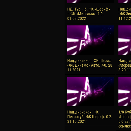
НД. Тур – 6. ФК «Шериф»
Нац.ди
– ФК «Милсами». 1-0.
- ФК Зи
01.03.2022
11.12.2
Нац.дивизион. ФК Шериф
Нац.ди
- ФК Динамо - Авто. 7-0. 28
Флореш
11 2021
3.20.1
Нац.дивизион. ФК
1/8 Ку
Петрокуб - ФК Шериф. 0-2.
«Шериф
31.10.2021
6:0.27.
ссылке