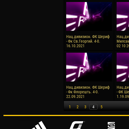
Нац.дивизион. ФК Шериф
Нац.ди
- Фк Св.Георгий. 4-0.
Милсам
16.10.2021
02 10 
Нац.дивизион. ФК Шериф
Нац.ди
- Фк Флорешть. 4-0.
- ФК Ше
22.09.2021
1.19.0
1
2
3
4
5