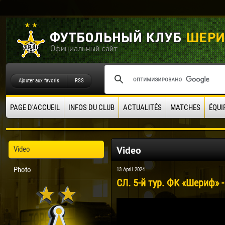
Ajouter aux favoris
RSS
PAGE D'ACCUEIL
INFOS DU CLUB
ACTUALITÉS
MATCHES
ÉQUI
Video
Video
Photo
13 April 2024
СЛ. 5-й тур. ФК «Шериф» -