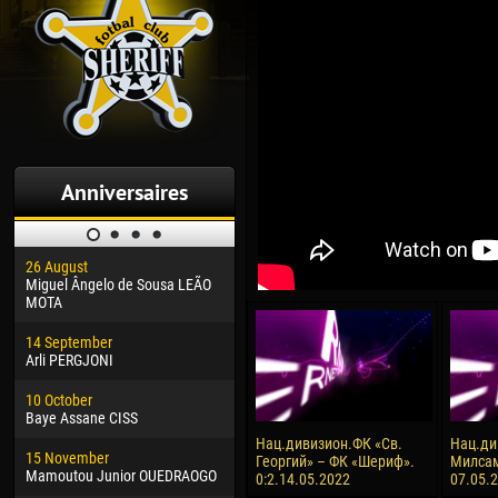
Anniversaires
26 August
30 January
04 M
Miguel Ângelo de Sousa LEÃO
Dhoraso Moreo KLAS
Vsev
MOTA
24 February
13 M
14 September
Vladislav COSTIN
Rena
Arli PERGJONI
02 March
15 J
10 October
Veaceslav COZMA
Kona
Baye Assane CISS
09 March
24 J
Нац.дивизион.ФК «Св.
Нац.ди
15 November
Emmanuel AFETSE
Vict
Георгий» – ФК «Шериф».
Милсам
Mamoutou Junior OUEDRAOGO
0:2.14.05.2022
07.05.
20 March
28 J