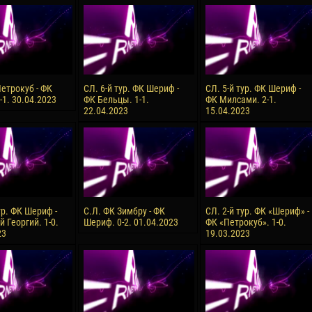
reno ASPRILLA
Soumaila MAGASSOUBA
10 July
NÉ
Bourama FOMBA
15 July
 Morais de OLIVEIRA
Ivan DYULGEROV
Петрокуб - ФК
СЛ. 6-й тур. ФК Шериф -
СЛ. 5-й тур. ФК Шериф -
-1. 30.04.2023
ФК Бельцы. 1-1.
ФК Милсами. 2-1.
17 July
22.04.2023
15.04.2023
DE OLIVEIRA
Jair Ameth MODELO HERRERA
ур. ФК Шериф -
С.Л. ФК Зимбру - ФК
СЛ. 2-й тур. ФК «Шериф» -
 Георгий. 1-0.
Шериф. 0-2. 01.04.2023
ФК «Петрокуб». 1-0.
23
19.03.2023