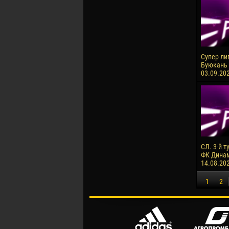
Супер ли
Буюкань 
03.09.202
СЛ. 3-й т
ФК Динам
14.08.20
1
2