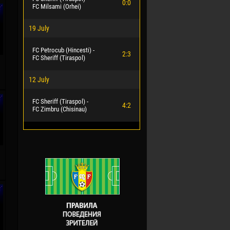
0:0
FC Milsami (Orhei)
19 July
FC Petrocub (Hincesti) -
2:3
FC Sheriff (Tiraspol)
12 July
FC Sheriff (Tiraspol) -
4:2
FC Zimbru (Chisinau)