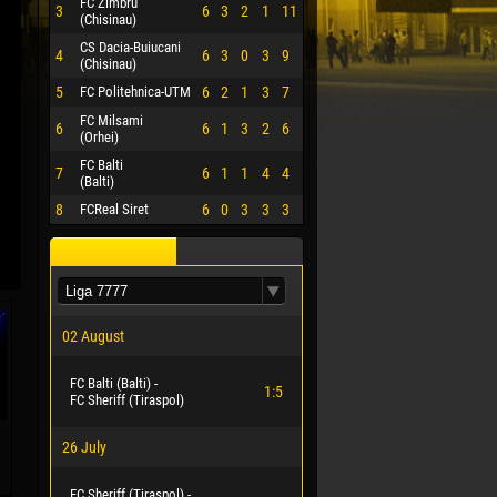
FC Zimbru
3
6
3
2
1
11
(Chisinau)
CS Dacia-Buiucani
4
6
3
0
3
9
(Chisinau)
5
FC Politehnica-UTM
6
2
1
3
7
FC Milsami
6
6
1
3
2
6
(Orhei)
FC Balti
7
6
1
1
4
4
(Balti)
8
FCReal Siret
6
0
3
3
3
02 August
FC Balti (Balti) -
1:5
FC Sheriff (Tiraspol)
26 July
FC Sheriff (Tiraspol) -