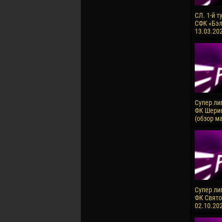
СЛ. 1-й т
СФК «Бэлц
13.03.20
Супер лиг
ФК Шериф
(обзор м
Супер ли
ФК Святой
02.10.20