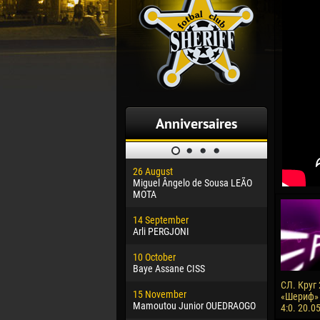
Anniversaires
26 August
30 January
Miguel Ângelo de Sousa LEÃO
Dhoraso M
MOTA
24 Februar
14 September
Vladislav 
Arli PERGJONI
02 March
10 October
Veaceslav
Baye Assane CISS
09 March
СЛ. Круг 
15 November
Emmanuel 
«Шериф» 
Mamoutou Junior OUEDRAOGO
4:0. 20.0
20 March