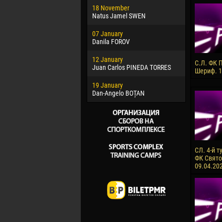
18 November
Jayder Mo
Natus Jamel SWEN
22 March
07 January
Samba KO
Danila FOROV
26 March
12 January
Vitor Hugo
С.Л. ФК 
Juan Carlos PINEDA TORRES
Шериф. 1
28 March
19 January
Raí LOPES 
Dan-Angelo BOȚAN
СЛ. 4-й т
ФК Святой
09.04.20