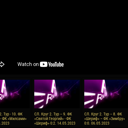
04 May
21 July
oreo KLAS
Vsevolod NIHAEV
Emil TIMBUR
y
13 May
24 July
COSTIN
Renat JOSAN
Mihail COROTCOV
15 June
27 July
 COZMA
Konan Jaures-Ulrich LOUKOU
Vladimir FRATEA
24 June
2. Тур - 10. ФК
СЛ. Круг 2. Тур – 9. ФК
СЛ. Круг 2. Тур – 8. ФК
AFETSE
Victor CIUMAȘU
- ФК «Милсами»
«Святой Георгий» - ФК
«Шериф» – ФК «Зимбру»
5.2023
«Шериф» 0:2. 14.05.2023
0:0. 06.05.2023
28 June