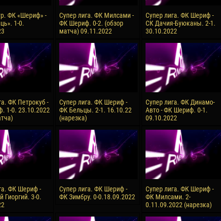
ур. ФК «Шериф» -
Супер лига. ФК Милсами -
Супер лига. ФК Шериф -
ь». 1-0.
ФК Шериф. 0-2. (обзор
СК Дачия-Буюканы. 2-1.
23
матча) 09.11.2022
30.10.2022
а. ФК Петрокуб -
Супер лига. ФК Шериф -
Супер лига. ФК Динамо-
. 1-0. 23.10.2022
ФК Бельцы. 2-1. 16.10.22
Авто - ФК Шериф. 0-1.
атча)
(нарезка)
09.10.2022
га. ФК Шериф -
Супер лига. ФК Шериф -
Супер лига. ФК Шериф -
 Гиоргий. 3-0.
ФК Зимбру. 0-0.18.09.2022
ФК Милсами. 2-
22
0.11.09.2022 (нарезка)