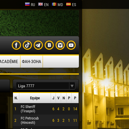
RU
EN
MD
ES
’ACADÉMIE
ФАН-ЗОНА
N.
Equipe
J
V
N
P
P
FC Sheriff
1
6
4
2
0
14
(Tiraspol)
FC Petrocub
2
6
3
2
1
11
(Hincesti)