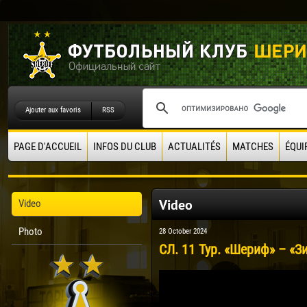
Ajouter aux favoris
RSS
PAGE D'ACCUEIL
INFOS DU CLUB
ACTUALITÉS
MATCHES
ÉQUI
Video
Video
Photo
28 October 2024
СЛ. 11 Тур. «Шериф» – «Зи