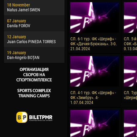
18 November
Jayder Moreno ASPRILLA
Soum
Natus Jamel SWEN
22 March
10 Ju
07 January
Samba KONÉ
Bou
Danila FOROV
26 March
15 Ju
12 January
Vitor Hugo Morais de OLIVEIRA
Ivan
СЛ. 6-1 тур. ФК «Шериф» -
СЛ. 5-й
Juan Carlos PINEDA TORRES
ФК «Дачия-Буюкань». 3-0.
СФК «Б
28 March
17 Ju
21.04.2024
0.13.0
19 January
Raí LOPES DE OLIVEIRA
Jair
Dan-Angelo BOȚAN
СЛ. 4-1 тур. ФК «Шериф» -
СЛ. Ту
ФК «Зимбру». 4-
«Шериф»
1.07.04.2024