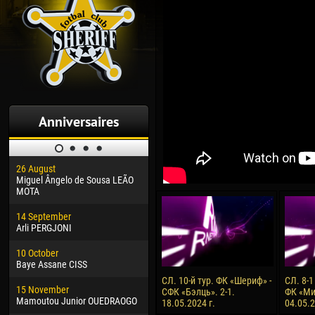
Anniversaires
26 August
30 January
04 M
Miguel Ângelo de Sousa LEÃO
Dhoraso Moreo KLAS
Vsev
MOTA
24 February
13 M
14 September
Vladislav COSTIN
Rena
Arli PERGJONI
02 March
15 J
10 October
Veaceslav COZMA
Kona
Baye Assane CISS
09 March
24 J
СЛ. 10-й тур. ФК «Шериф» -
СЛ. 8-1
15 November
Emmanuel AFETSE
Vict
СФК «Бэлць». 2-1.
ФК «Ми
Mamoutou Junior OUEDRAOGO
18.05.2024 г.
04.05.2
20 March
28 J