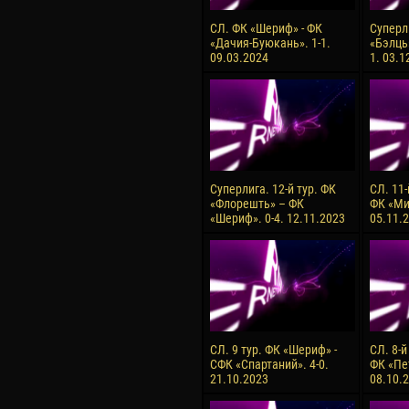
СЛ. ФК «Шериф» - ФК
Суперли
«Дачия-Буюкань». 1-1.
«Бэлць
09.03.2024
1. 03.1
Суперлига. 12-й тур. ФК
СЛ. 11-
«Флорешть» – ФК
ФК «Ми
«Шериф». 0-4. 12.11.2023
05.11.
СЛ. 9 тур. ФК «Шериф» -
СЛ. 8-й
СФК «Спартаний». 4-0.
ФК «Пет
21.10.2023
08.10.