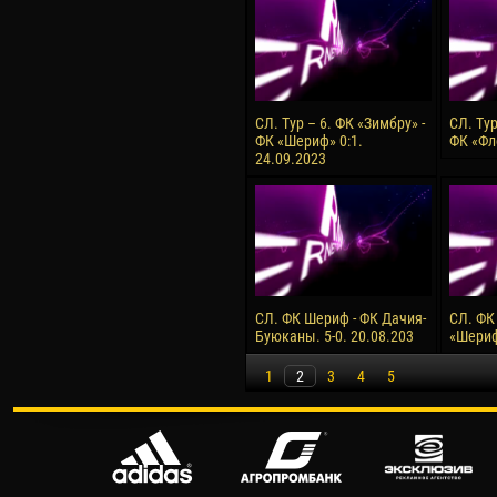
СЛ. Тур – 6. ФК «Зимбру» -
СЛ. Тур
ФК «Шериф» 0:1.
ФК «Фл
24.09.2023
СЛ. ФК Шериф - ФК Дачия-
СЛ. ФК
Буюканы. 5-0. 20.08.203
«Шериф»
1
2
3
4
5