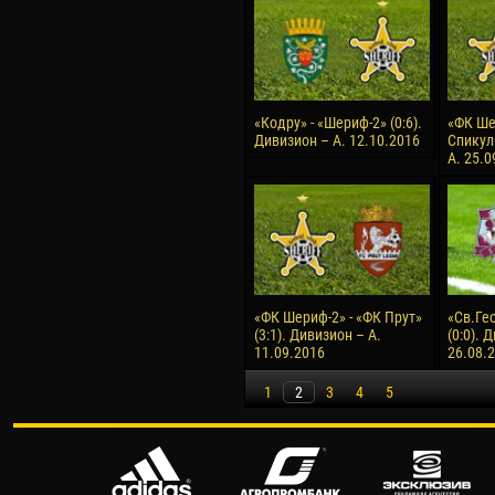
«Кодру» - «Шериф-2» (0:6).
«ФК Ше
Дивизион – А. 12.10.2016
Спикул»
А. 25.0
«ФК Шериф-2» - «ФК Прут»
«Св.Ге
(3:1). Дивизион – А.
(0:0). 
11.09.2016
26.08.
1
2
3
4
5