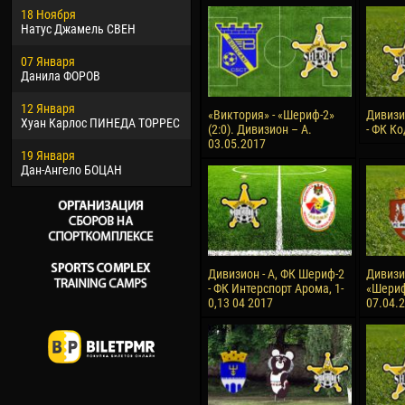
18 Ноября
Хайдер Морено АСПРИЛЬЯ
Вик
Натус Джамель СВЕН
22 Марта
28 И
07 Января
Самба КОНЕ
Сум
Данила ФОРОВ
26 Марта
10 И
12 Января
Витор Уго Морайс де
Бур
«Виктория» - «Шериф-2»
Дивизи
Хуан Карлос ПИНЕДА ТОРРЕС
ОЛИВЕЙРА
(2:0). Дивизион – А.
- ФК Ко
15 И
03.05.2017
19 Января
28 Марта
Ива
Дан-Ангело БОЦАН
Раи ЛОПЕС ДЕ ОЛИВЕЙРА
Дивизион - А, ФК Шериф-2
Дивизио
- ФК Интерспорт Арома, 1-
«Шериф-
0,13 04 2017
07.04.