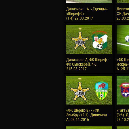
Дивизион – А. «Еденцы» -
Дивизи
«Шериф-2»
ФК Дачи
(1:4).29.03.2017
23.03.
Дивизион - А, ФК Шериф -
«ФК Ше
ФК Сынжерей, 4-0,
Искра» 
215.03.2017
А. 25.1
«ФК Шериф-2» - «ФК
«Гагауз
Зимбру» (2:1). Дивизион –
(3:6). 
А. 03.11.2016
28.10.