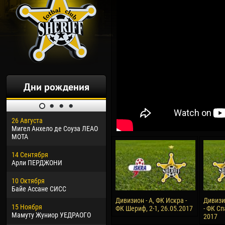
Дни рождения
26 Августа
30 Января
04 М
Мигел Анхело де Соуза ЛЕАО
Дорасо Морео КЛАС
Все
МОТА
24 Февраля
13 М
14 Сентября
Владислав КОСТИН
Рен
Арли ПЕРДЖОНИ
02 Марта
24 М
10 Октября
Вячеслав КОЗМА
Нико
Байе Ассане СИСС
09 Марта
15 И
Дивизион - А, ФК Искра -
Дивизи
15 Ноября
Эммануэль АФЕТСЕ
Кона
ФК Шериф, 2-1, 26.05.2017
- ФК Сп
Мамуту Жуниор УЕДРАОГО
2017
20 Марта
24 И