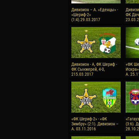
Дивизион – А. «Еденцы» -
Дивизи
«Шериф-2»
ФК Дачи
(1:4).29.03.2017
23.03.
Дивизион - А, ФК Шериф -
«ФК Ше
ФК Сынжерей, 4-0,
Искра» 
215.03.2017
А. 25.1
«ФК Шериф-2» - «ФК
«Гагауз
Зимбру» (2:1). Дивизион –
(3:6). 
А. 03.11.2016
28.10.