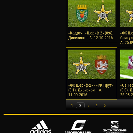
«Кодру» - «Шериф-2» (0:6).
«ФК Ше
Дивизион – А. 12.10.2016
Спикул»
А. 25.0
«ФК Шериф-2» - «ФК Прут»
«Св.Ге
(3:1). Дивизион – А.
(0:0). 
11.09.2016
26.08.
1
2
3
4
5