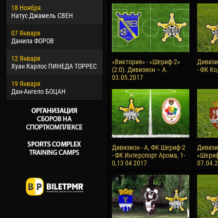
18 Ноября
Хайдер Морено АСПРИЛЬЯ
Вик
Натус Джамель СВЕН
22 Марта
28 И
07 Января
Самба КОНЕ
Сум
Данила ФОРОВ
26 Марта
10 И
12 Января
Витор Уго Морайс де
Бур
«Виктория» - «Шериф-2»
Дивизи
Хуан Карлос ПИНЕДА ТОРРЕС
ОЛИВЕЙРА
(2:0). Дивизион – А.
- ФК Ко
15 И
03.05.2017
19 Января
28 Марта
Ива
Дан-Ангело БОЦАН
Раи ЛОПЕС ДЕ ОЛИВЕЙРА
Дивизион - А, ФК Шериф-2
Дивизио
- ФК Интерспорт Арома, 1-
«Шериф-
0,13 04 2017
07.04.