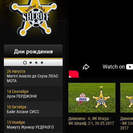
Дни рождения
26 Августа
30 Января
04 М
Мигел Анхело де Соуза ЛЕАО
Дорасо Морео КЛАС
Все
МОТА
24 Февраля
13 М
14 Сентября
Владислав КОСТИН
Рен
Арли ПЕРДЖОНИ
02 Марта
24 М
10 Октября
Вячеслав КОЗМА
Нико
Байе Ассане СИСС
09 Марта
15 И
Дивизион - А, ФК Искра -
Дивизи
15 Ноября
Эммануэль АФЕТСЕ
Кона
ФК Шериф, 2-1, 26.05.2017
- ФК Сп
Мамуту Жуниор УЕДРАОГО
2017
20 Марта
24 И