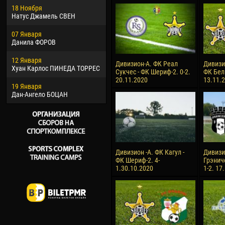
18 Ноября
Хайдер Морено АСПРИЛЬЯ
Вик
Натус Джамель СВЕН
22 Марта
28 И
07 Января
Самба КОНЕ
Сум
Данила ФОРОВ
26 Марта
10 И
12 Января
Витор Уго Морайс де
Бур
Дивизион-А. ФК Реал
Дивизи
Хуан Карлос ПИНЕДА ТОРРЕС
ОЛИВЕЙРА
Сукчес - ФК Шериф-2. 0-2.
ФК Бел
15 И
20.11.2020
13.11.
19 Января
28 Марта
Ива
Дан-Ангело БОЦАН
Раи ЛОПЕС ДЕ ОЛИВЕЙРА
Дивизион -А. ФК Кагул -
Дивизи
ФК Шериф-2. 4-
Грэнич
1.30.10.2020
1-2. 17