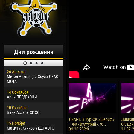
Дни рождения
26 Августа
30 Января
04 М
Мигел Анхело де Соуза ЛЕАО
Дорасо Морео КЛАС
Все
МОТА
24 Февраля
13 М
14 Сентября
Владислав КОСТИН
Рен
Арли ПЕРДЖОНИ
02 Марта
24 М
10 Октября
Вячеслав КОЗМА
Нико
Байе Ассане СИСС
09 Марта
15 И
Лига-1. 8 Тур.ФК «Шериф»
Дивизия
15 Ноября
Эммануэль АФЕТСЕ
Кона
– ФК «Вултурий». 9:1.
СК Дач
Мамуту Жуниор УЕДРАОГО
04.10.2024г.
11.09.
20 Марта
24 И