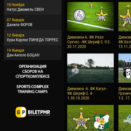
18 Ноября
Хайдер Морено АСПРИЛЬЯ
Вик
Натус Джамель СВЕН
22 Марта
28 И
07 Января
Самба КОНЕ
Сум
Данила ФОРОВ
26 Марта
10 И
12 Января
Витор Уго Морайс де
Бур
Дивизион-А. ФК Реал
Дивизи
Хуан Карлос ПИНЕДА ТОРРЕС
ОЛИВЕЙРА
Сукчес - ФК Шериф-2. 0-2.
ФК Бел
15 И
20.11.2020
13.11.
19 Января
28 Марта
Ива
Дан-Ангело БОЦАН
Раи ЛОПЕС ДЕ ОЛИВЕЙРА
Дивизион -А. ФК Кагул -
Дивизи
ФК Шериф-2. 4-
Грэнич
1.30.10.2020
1-2. 17