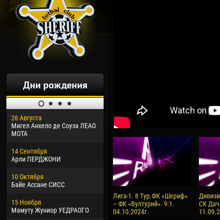
Дни рождения
26 Августа
30 Января
04 М
Мигел Анхело де Соуза ЛЕАО
Дорасо Морео КЛАС
Все
МОТА
24 Февраля
13 М
14 Сентября
Владислав КОСТИН
Рен
Арли ПЕРДЖОНИ
02 Марта
24 М
10 Октября
Вячеслав КОЗМА
Нико
Байе Ассане СИСС
09 Марта
15 И
Лига-1. 8 Тур.ФК «Шериф»
Дивизия
15 Ноября
Эммануэль АФЕТСЕ
Кона
– ФК «Вултурий». 9:1.
СК Дач
Мамуту Жуниор УЕДРАОГО
04.10.2024г.
11.09.
20 Марта
24 И