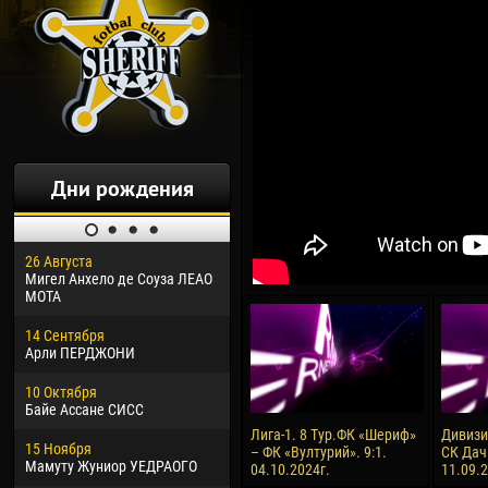
Дни рождения
26 Августа
30 Января
04 М
Мигел Анхело де Соуза ЛЕАО
Дорасо Морео КЛАС
Все
МОТА
24 Февраля
13 М
14 Сентября
Владислав КОСТИН
Рен
Арли ПЕРДЖОНИ
02 Марта
24 М
10 Октября
Вячеслав КОЗМА
Нико
Байе Ассане СИСС
09 Марта
15 И
Лига-1. 8 Тур.ФК «Шериф»
Дивизия
15 Ноября
Эммануэль АФЕТСЕ
Кона
– ФК «Вултурий». 9:1.
СК Дач
Мамуту Жуниор УЕДРАОГО
04.10.2024г.
11.09.
20 Марта
24 И