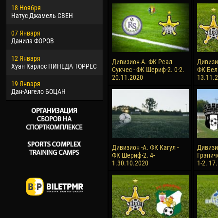
18 Ноября
Хайдер Морено АСПРИЛЬЯ
Вик
Натус Джамель СВЕН
22 Марта
28 И
07 Января
Самба КОНЕ
Сум
Данила ФОРОВ
26 Марта
10 И
12 Января
Витор Уго Морайс де
Бур
Дивизион-А. ФК Реал
Дивизи
Хуан Карлос ПИНЕДА ТОРРЕС
ОЛИВЕЙРА
Сукчес - ФК Шериф-2. 0-2.
ФК Бел
15 И
20.11.2020
13.11.
19 Января
28 Марта
Ива
Дан-Ангело БОЦАН
Раи ЛОПЕС ДЕ ОЛИВЕЙРА
Дивизион -А. ФК Кагул -
Дивизи
ФК Шериф-2. 4-
Грэнич
1.30.10.2020
1-2. 17