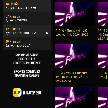
18 Ноября
Хайдер Морено АСПРИЛЬЯ
Вик
Натус Джамель СВЕН
22 Марта
28 И
07 Января
Самба КОНЕ
Сум
Данила ФОРОВ
26 Марта
10 И
12 Января
Витор Уго Морайс де
Бур
С.Л. ФК Петрокуб - ФК
СЛ. 6-й
Хуан Карлос ПИНЕДА ТОРРЕС
ОЛИВЕЙРА
Шериф. 1-1. 30.04.2023
ФК Бел
15 И
22.04.
19 Января
28 Марта
Ива
Дан-Ангело БОЦАН
Раи ЛОПЕС ДЕ ОЛИВЕЙРА
СЛ. 4-й тур. ФК Шериф -
С.Л. Ф
ФК Святой Георгий. 1-0.
Шериф.
09.04.2023