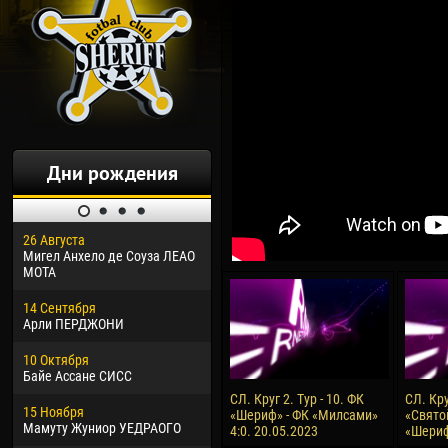
Дни рождения
26 Августа
30 Января
04 М
Мигел Анхело де Соуза ЛЕАО
Дорасо Морео КЛАС
Все
МОТА
24 Февраля
13 М
14 Сентября
Владислав КОСТИН
Рен
Арли ПЕРДЖОНИ
02 Марта
24 М
10 Октября
Вячеслав КОЗМА
Нико
Байе Ассане СИСС
09 Марта
15 И
СЛ. Круг 2. Тур - 10. ФК
СЛ. Кру
15 Ноября
Эммануэль АФЕТСЕ
Кона
«Шериф» - ФК «Милсами»
«Святой
Мамуту Жуниор УЕДРАОГО
4:0. 20.05.2023
«Шериф
20 Марта
24 И