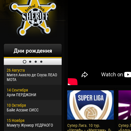
Дни рождения
26 Августа
30 Января
04 М
Мигел Анхело де Соуза ЛЕАО
Дорасо Морео КЛАС
Все
МОТА
24 Февраля
13 М
14 Сентября
Владислав КОСТИН
Рен
Арли ПЕРДЖОНИ
02 Марта
24 М
10 Октября
Вячеслав КОЗМА
Нико
Байе Ассане СИСС
09 Марта
15 И
15 Ноября
Эммануэль АФЕТСЕ
Кона
Мамуту Жуниор УЕДРАОГО
Супер Лига. 10 тур.
Супер Л
«Шериф» – «Милсами». 0-
«Бэлць
20 Марта
24 И