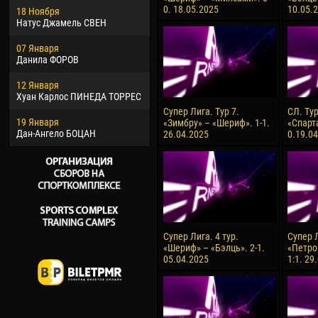
0. 18.05.2025
10.05.
18 Ноября
Хайдер Морено АСПРИЛЬЯ
Вик
Натус Джамель СВЕН
22 Марта
28 И
07 Января
Самба КОНЕ
Сум
Данила ФОРОВ
26 Марта
10 И
12 Января
Витор Уго Морайс де
Бур
Хуан Карлос ПИНЕДА ТОРРЕС
ОЛИВЕЙРА
15 И
Супер Лига. Тур 7.
СЛ. Ту
19 Января
28 Марта
Ива
«Зимбру» – «Шериф». 1-1.
«Спарт
Дан-Ангело БОЦАН
Раи ЛОПЕС ДЕ ОЛИВЕЙРА
26.04.2025
0.19.0
Супер Лига. 4 тур.
Супер Л
«Шериф» – «Бэлць». 2-1.
«Петро
05.04.2025
1:1. 29