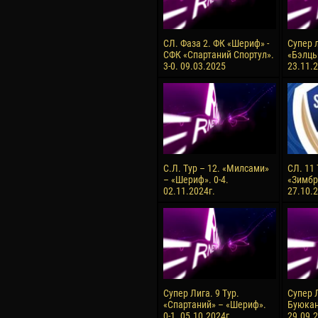
СЛ. Фаза 2. ФК «Шериф» -
Супер л
СФК «Спартаний Спортул».
«Бэлць
3-0. 09.03.2025
23.11.2
С.Л. Тур – 12. «Милсами»
СЛ. 11
– «Шериф». 0-4.
«Зимбру
02.11.2024г.
27.10.2
Супер Лига. 9 Тур.
Супер Л
«Спартаний» – «Шериф».
Буюкан
0-1. 05.10.2024г.
29.09.