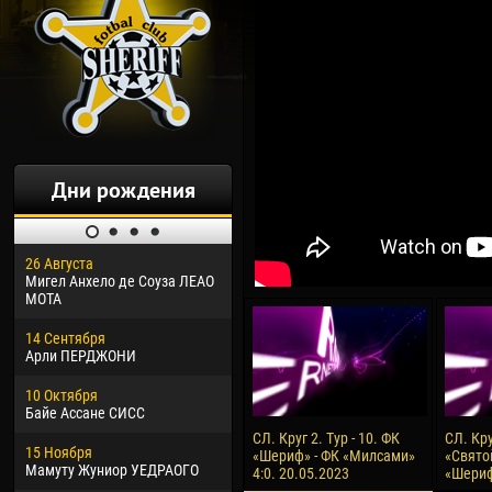
Дни рождения
26 Августа
30 Января
04 М
Мигел Анхело де Соуза ЛЕАО
Дорасо Морео КЛАС
Все
МОТА
24 Февраля
13 М
14 Сентября
Владислав КОСТИН
Рен
Арли ПЕРДЖОНИ
02 Марта
24 М
10 Октября
Вячеслав КОЗМА
Нико
Байе Ассане СИСС
09 Марта
15 И
СЛ. Круг 2. Тур - 10. ФК
СЛ. Кру
15 Ноября
Эммануэль АФЕТСЕ
Кона
«Шериф» - ФК «Милсами»
«Святой
Мамуту Жуниор УЕДРАОГО
4:0. 20.05.2023
«Шериф
20 Марта
24 И