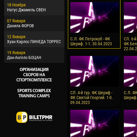
18 Ноября
Хайдер Морено АСПРИЛЬЯ
Вик
Натус Джамель СВЕН
22 Марта
28 И
07 Января
Самба КОНЕ
Сум
Данила ФОРОВ
26 Марта
10 И
12 Января
Витор Уго Морайс де
Бур
С.Л. ФК Петрокуб - ФК
СЛ. 6-й
Хуан Карлос ПИНЕДА ТОРРЕС
ОЛИВЕЙРА
Шериф. 1-1. 30.04.2023
ФК Бел
15 И
22.04.
19 Января
28 Марта
Ива
Дан-Ангело БОЦАН
Раи ЛОПЕС ДЕ ОЛИВЕЙРА
СЛ. 4-й тур. ФК Шериф -
С.Л. Ф
ФК Святой Георгий. 1-0.
Шериф.
09.04.2023