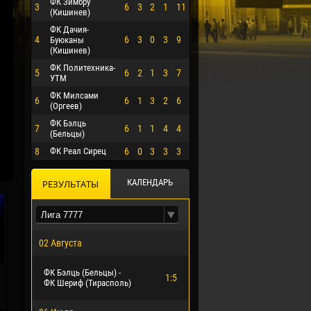
ФК Зимбру
3
6
3
2
1
11
(Кишинев)
ФК Дачия-
4
6
3
0
3
9
Буюканы
(Кишинев)
ФК Политехника-
5
6
2
1
3
7
УТМ
ФК Милсами
6
6
1
3
2
6
(Оргеев)
ФК Бэлць
7
6
1
1
4
4
(Бельцы)
8
ФК Реал Сирец
6
0
3
3
3
О ЭРРЕРА
КАЛЕНДАРЬ
РЕЗУЛЬТАТЫ
02 Августа
ФК Бэлць (Бельцы) -
1:5
ФК Шериф (Тирасполь)