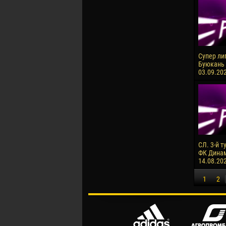
Супер ли
Буюкань 
03.09.202
СЛ. 3-й т
ФК Динам
14.08.20
1
2