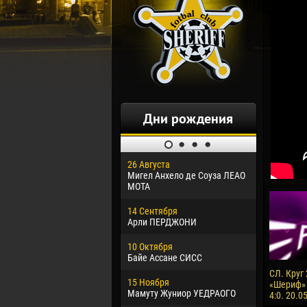
Дни рождения
26 Августа
30 Января
Мигел Анхело де Соуза ЛЕАО
Дорасо Мо
МОТА
24 Феврал
14 Сентября
Владисла
Арли ПЕРДЖОНИ
02 Марта
10 Октября
Вячеслав
Байе Ассане СИСС
09 Марта
СЛ. Круг 
15 Ноября
Эммануэл
«Шериф» 
Мамуту Жуниор УЕДРАОГО
4:0. 20.0
20 Марта