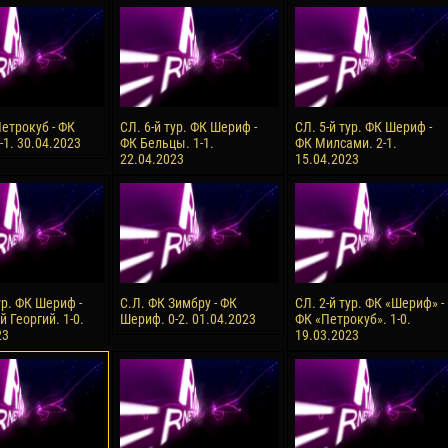
орено АСПРИЛЬЯ
Виктор ЧУМАШУ
28 Июня
НЕ
Сумаила МАГАССУБА
10 Июля
 Морайс де
Бурама ФОМБА
Петрокуб - ФК
СЛ. 6-й тур. ФК Шериф -
СЛ. 5-й тур. ФК Шериф -
А
-1. 30.04.2023
ФК Бельцы. 1-1.
ФК Милсами. 2-1.
15 Июля
22.04.2023
15.04.2023
Иван ДЮЛГЕРОВ
С ДЕ ОЛИВЕЙРА
ур. ФК Шериф -
С.Л. ФК Зимбру - ФК
СЛ. 2-й тур. ФК «Шериф» -
 Георгий. 1-0.
Шериф. 0-2. 01.04.2023
ФК «Петрокуб». 1-0.
23
19.03.2023