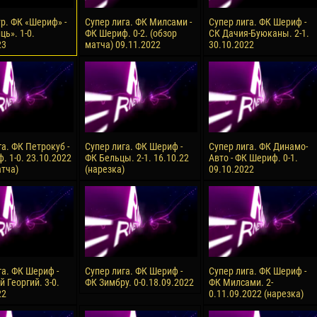
ур. ФК «Шериф» -
Супер лига. ФК Милсами -
Супер лига. ФК Шериф -
ь». 1-0.
ФК Шериф. 0-2. (обзор
СК Дачия-Буюканы. 2-1.
23
матча) 09.11.2022
30.10.2022
а. ФК Петрокуб -
Супер лига. ФК Шериф -
Супер лига. ФК Динамо-
. 1-0. 23.10.2022
ФК Бельцы. 2-1. 16.10.22
Авто - ФК Шериф. 0-1.
атча)
(нарезка)
09.10.2022
га. ФК Шериф -
Супер лига. ФК Шериф -
Супер лига. ФК Шериф -
 Георгий. 3-0.
ФК Зимбру. 0-0.18.09.2022
ФК Милсами. 2-
22
0.11.09.2022 (нарезка)