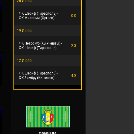
26 Июля
ФК Шериф (Тирасполь) -
0:0
ФК Милсами (Оргеев)
19 Июля
ФК Петрокуб (Хынчешты) -
2:3
ФК Шериф (Тирасполь)
12 Июля
ФК Шериф (Тирасполь) -
4:2
ФК Зимбру (Кишинев)