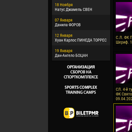
18 Ноября
Хайдер М
Натус Джамель СВЕН
22 Марта
07 Января
Самба КО
Данила ФОРОВ
26 Марта
12 Января
Витор Уго
С.Л. ФК 
Хуан Карлос ПИНЕДА ТОРРЕС
ОЛИВЕЙР
Шериф. 1
19 Января
28 Марта
Дан-Ангело БОЦАН
Раи ЛОПЕ
СЛ. 4-й т
ФК Святой
09.04.20