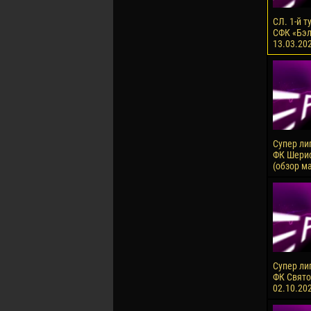
СЛ. 1-й т
СФК «Бэлц
13.03.20
Супер лиг
ФК Шериф
(обзор м
Супер ли
ФК Святой
02.10.20