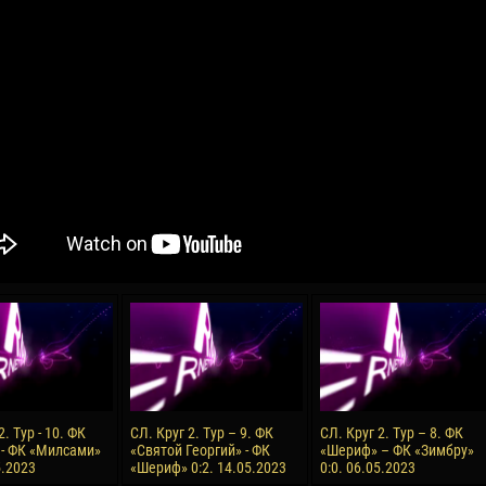
04 Мая
17 Июля
рео КЛАС
Всеволод НИХАЕВ
Жаир Амет МОДЕЛ
я
13 Мая
21 Июля
в КОСТИН
Ренат ЖОСАН
Эмиль ТЫМБУР
24 Мая
24 Июля
 КОЗМА
Николай ЧЕБОТАРЬ
Михаил КОРОТКОВ
15 Июня
27 Июля
2. Тур - 10. ФК
СЛ. Круг 2. Тур – 9. ФК
СЛ. Круг 2. Тур – 8. ФК
ь АФЕТСЕ
Конан Жорес-Ульрих ЛУКУ
Владимир ФРАТЯ
- ФК «Милсами»
«Святой Георгий» - ФК
«Шериф» – ФК «Зимбру»
5.2023
«Шериф» 0:2. 14.05.2023
0:0. 06.05.2023
24 Июня