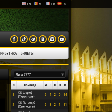
EN
MD
FR
ES
ТРИБУТИКА
БИЛЕТЫ
N.
Команда
И
В
Н
П
О
ФК Шериф
1
6
4
2
0
14
(Тирасполь)
ФК Петрокуб
2
6
3
2
1
11
(Хынчешты)