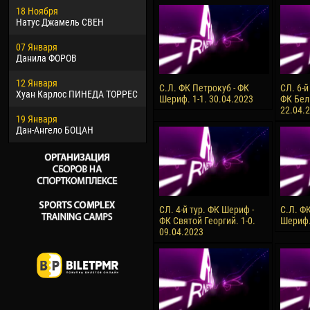
18 Ноября
Хайдер Морено АСПРИЛЬЯ
Вик
Натус Джамель СВЕН
22 Марта
28 И
07 Января
Самба КОНЕ
Сум
Данила ФОРОВ
26 Марта
10 И
12 Января
Витор Уго Морайс де
Бур
С.Л. ФК Петрокуб - ФК
СЛ. 6-й
Хуан Карлос ПИНЕДА ТОРРЕС
ОЛИВЕЙРА
Шериф. 1-1. 30.04.2023
ФК Бел
15 И
22.04.
19 Января
28 Марта
Ива
Дан-Ангело БОЦАН
Раи ЛОПЕС ДЕ ОЛИВЕЙРА
СЛ. 4-й тур. ФК Шериф -
С.Л. Ф
ФК Святой Георгий. 1-0.
Шериф.
09.04.2023