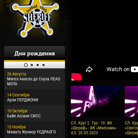
Дни рождения
26 Августа
30 Января
04 М
Мигел Анхело де Соуза ЛЕАО
Дорасо Морео КЛАС
Все
МОТА
24 Февраля
13 М
14 Сентября
Владислав КОСТИН
Рен
Арли ПЕРДЖОНИ
02 Марта
24 М
10 Октября
Вячеслав КОЗМА
Нико
Байе Ассане СИСС
09 Марта
15 И
СЛ. Круг 2. Тур - 10. ФК
СЛ. Кру
15 Ноября
Эммануэль АФЕТСЕ
Кона
«Шериф» - ФК «Милсами»
«Святой
Мамуту Жуниор УЕДРАОГО
4:0. 20.05.2023
«Шериф
20 Марта
24 И