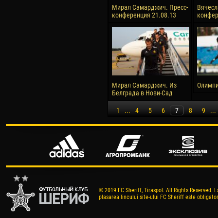
Мирал Самарджич. Пресс-
Вячесл
конференция 21.08.13
конфер
Мирал Самарджич. Из
Олимпи
Белграда в Нови-Сад
1
...
4
5
6
7
8
9
...
© 2019 FC Sheriff, Tiraspol. All Rights Reserved. L
plasarea lincului site-ului FC Sheriff este obligator