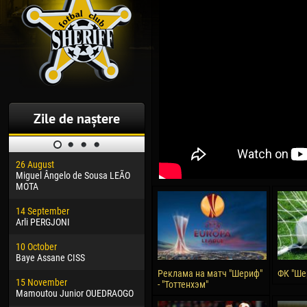
Zile de naștere
26 August
30 January
04 M
Miguel Ângelo de Sousa LEÃO
Dhoraso Moreo KLAS
Vsev
MOTA
24 February
13 M
14 September
Vladislav COSTIN
Rena
Arli PERGJONI
02 March
24 M
10 October
Veaceslav COZMA
Nico
Baye Assane CISS
09 March
15 J
Реклама на матч "Шериф"
ФК "Ше
15 November
Emmanuel AFETSE
Kona
- "Тоттенхэм"
Mamoutou Junior OUEDRAOGO
20 March
24 J