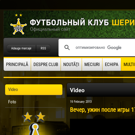
Adauga marcaje
RSS
PRINCIPALĂ
DESPRE CLUB
NOUTĂŢI
MECIURI
ECHIPA
MULTI
Video
Video
Foto
19 February 2013
Вечер, ужин после игры 1