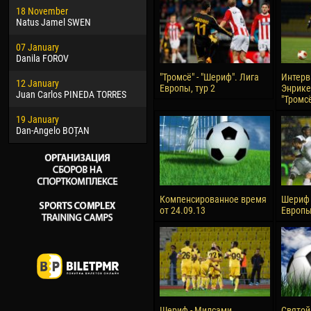
18 November
Jayder Moreno ASPRILLA
Vict
Natus Jamel SWEN
22 March
28 J
07 January
Samba KONÉ
Soum
Danila FOROV
26 March
10 Ju
"Тромсё" - "Шериф". Лига
Интерв
12 January
Vitor Hugo Morais de OLIVEIRA
Bou
Европы, тур 2
Энрике
Juan Carlos PINEDA TORRES
"Тромс
28 March
15 Ju
19 January
Raí LOPES DE OLIVEIRA
Ivan
Dan-Angelo BOȚAN
Компенсированное время
Шериф 
от 24.09.13
Европы
Шериф - Милсами
Святой