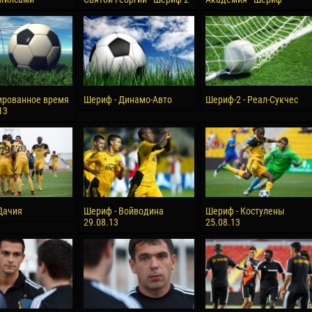
ированное время
Шериф - Динамо-Авто
Шериф-2 - Реал-Сукчес
13
Дачия
Шериф - Войводина
Шериф - Костулены
29.08.13
25.08.13