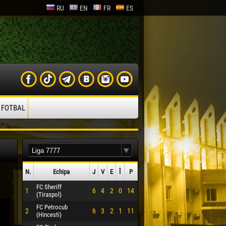
RU
EN
FR
ES
 FOTBAL
N.
Echipa
J
V
E
Î
P
FC Sheriff
1
6
4
2
0
14
(Tiraspol)
FC Petrocub
2
6
3
2
1
11
(Hincesti)