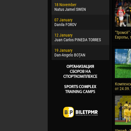
18 November
Jayder Mo
Natus Jamel SWEN
22 March
07 January
Samba KO
Danila FOROV
26 March
"Тромсё" 
12 January
Vitor Hugo
Европы, т
Juan Carlos PINEDA TORRES
28 March
19 January
Raí LOPES 
Dan-Angelo BOȚAN
Компенс
от 24.09.
Шериф - 