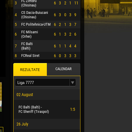
FC Zimbru
3
6
3
2
1
11
(Chisinau)
CS Dacia-Buiucani
4
6
3
0
3
9
(Chisinau)
5
FC Politehnica-UTM
6
2
1
3
7
FC Milsami
6
6
1
3
2
6
(Orhei)
FC Balti
7
6
1
1
4
4
(Balti)
8
FCReal Siret
6
0
3
3
3
CALENDAR
REZULTATE
 HERRERA
02 August
FC Balti (Balti) -
1:5
FC Sheriff (Tiraspol)
26 July