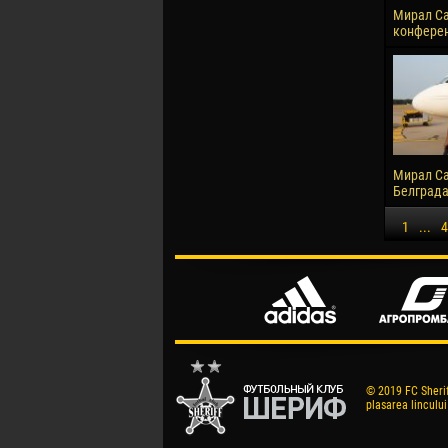
Мирал Са
конферен
Мирал С
Белграда
1
...
4
© 2019 FC Sheriff
plasarea lincului