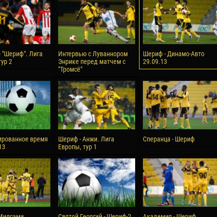
reno ASPRILLA
Victor CIUMAȘU
28 June
NÉ
Soumaila MAGASSOUBA
10 July
- "Шериф". Лига
Интервью с Луваннором
Шериф - Динамо-Авто
 Morais de OLIVEIRA
Bourama FOMBA
ур 2
Энрике перед матчем с
29.09.13
"Тромсё"
15 July
DE OLIVEIRA
Ivan DYULGEROV
ированное время
Шериф - Анжи. Лига
Сперанца - Шериф
13
Европы, тур 1
Милсами
Святой Георгий - Шериф-2
Академия - Шериф