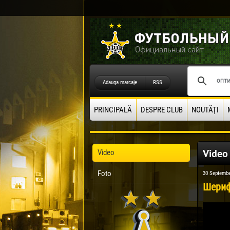
Adauga marcaje
RSS
PRINCIPALĂ
DESPRE CLUB
NOUTĂŢI
Video
Video
Foto
30 Septembe
Шериф