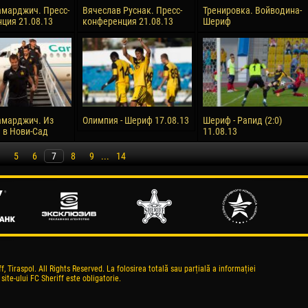
марджич. Пресс-
Вячеслав Руснак. Пресс-
Тренировка. Войводина-
ция 21.08.13
конференция 21.08.13
Шериф
амарджич. Из
Олимпия - Шериф 17.08.13
Шериф - Рапид (2:0)
 в Нови-Сад
11.08.13
5
6
7
8
9
...
14
, Tiraspol. All Rights Reserved. La folosirea totală sau parțială a informației
 site-ului FC Sheriff este obligatorie.