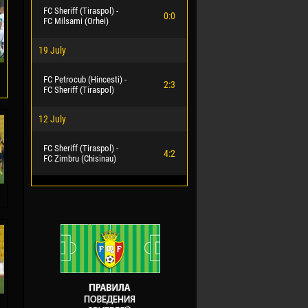
FC Sheriff (Tiraspol) -
0:0
FC Milsami (Orhei)
19 July
FC Petrocub (Hincesti) -
2:3
FC Sheriff (Tiraspol)
12 July
FC Sheriff (Tiraspol) -
4:2
FC Zimbru (Chisinau)