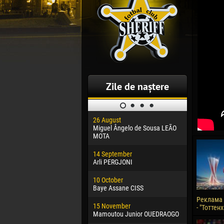
Zile de naștere
26 August
30 January
Miguel Ângelo de Sousa LEÃO
Dhoraso M
MOTA
24 Februar
14 September
Vladislav 
Arli PERGJONI
02 March
10 October
Veaceslav
Baye Assane CISS
09 March
Реклама 
15 November
Emmanuel 
- "Тоттен
Mamoutou Junior OUEDRAOGO
20 March