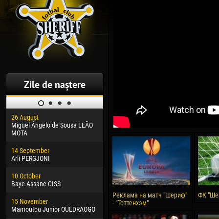
Zile de naștere
26 August
30 January
04 M
Miguel Ângelo de Sousa LEÃO
Dhoraso Moreo KLAS
Vsev
MOTA
24 February
13 M
14 September
Vladislav COSTIN
Rena
Arli PERGJONI
02 March
24 M
10 October
Veaceslav COZMA
Nico
Baye Assane CISS
09 March
15 J
Реклама на матч "Шериф"
ФК "Ше
15 November
Emmanuel AFETSE
Kona
- "Тоттенхэм"
Mamoutou Junior OUEDRAOGO
20 March
24 J