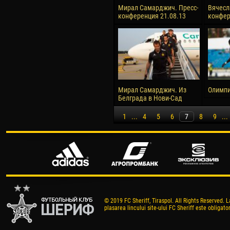
Мирал Самарджич. Пресс-
Вячесл
конференция 21.08.13
конфер
Мирал Самарджич. Из
Олимпи
Белграда в Нови-Сад
1
...
4
5
6
7
8
9
...
© 2019 FC Sheriff, Tiraspol. All Rights Reserved. L
plasarea lincului site-ului FC Sheriff este obligator