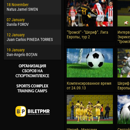
18 November
Jayder Moreno ASPRILLA
Vict
Natus Jamel SWEN
22 March
28 J
07 January
Samba KONÉ
Soum
Danila FOROV
26 March
10 Ju
"Тромсё" - "Шериф". Лига
Интерв
12 January
Vitor Hugo Morais de OLIVEIRA
Bou
Европы, тур 2
Энрике
Juan Carlos PINEDA TORRES
"Тромс
28 March
15 Ju
19 January
Raí LOPES DE OLIVEIRA
Ivan
Dan-Angelo BOȚAN
Компенсированное время
Шериф 
от 24.09.13
Европы
Шериф - Милсами
Святой