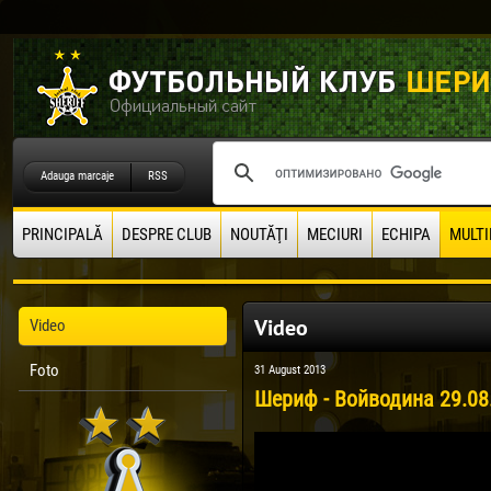
Adauga marcaje
RSS
PRINCIPALĂ
DESPRE CLUB
NOUTĂŢI
MECIURI
ECHIPA
MULTI
Video
Video
Foto
31 August 2013
Шериф - Войводина 29.08