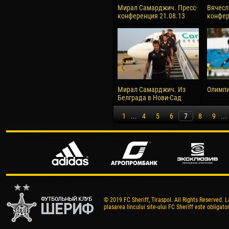
Мирал Самарджич. Пресс-
Вячесл
конференция 21.08.13
конфер
Мирал Самарджич. Из
Олимпи
Белграда в Нови-Сад
1
...
4
5
6
7
8
9
...
© 2019 FC Sheriff, Tiraspol. All Rights Reserved. L
plasarea lincului site-ului FC Sheriff este obligator