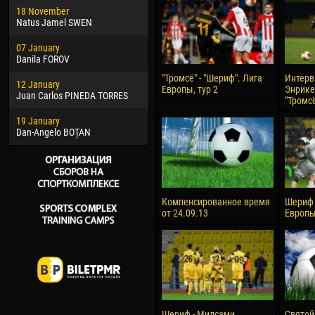
18 November
Jayder Moreno ASPRILLA
Vict
Natus Jamel SWEN
22 March
28 J
07 January
Samba KONÉ
Soum
Danila FOROV
26 March
10 Ju
"Тромсё" - "Шериф". Лига
Интерв
12 January
Vitor Hugo Morais de OLIVEIRA
Bou
Европы, тур 2
Энрике
Juan Carlos PINEDA TORRES
"Тромс
28 March
15 Ju
19 January
Raí LOPES DE OLIVEIRA
Ivan
Dan-Angelo BOȚAN
Компенсированное время
Шериф 
от 24.09.13
Европы
Шериф - Милсами
Святой