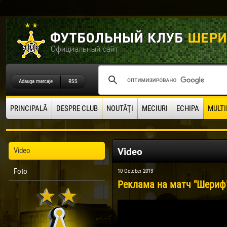
Adauga marcaje
RSS
PRINCIPALĂ
DESPRE CLUB
NOUTĂŢI
MECIURI
ECHIPA
MULTI
Video
Video
Foto
10 October 2013
Реклама на матч "Шериф" 