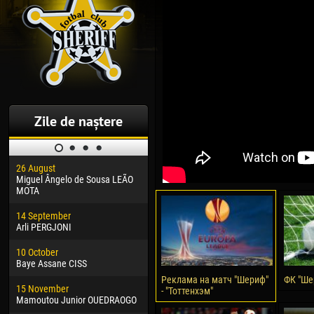
Zile de naștere
26 August
30 January
04 M
Miguel Ângelo de Sousa LEÃO
Dhoraso Moreo KLAS
Vsev
MOTA
24 February
13 M
14 September
Vladislav COSTIN
Rena
Arli PERGJONI
02 March
24 M
10 October
Veaceslav COZMA
Nico
Baye Assane CISS
09 March
15 J
Реклама на матч "Шериф"
ФК "Ше
15 November
Emmanuel AFETSE
Kona
- "Тоттенхэм"
Mamoutou Junior OUEDRAOGO
20 March
24 J