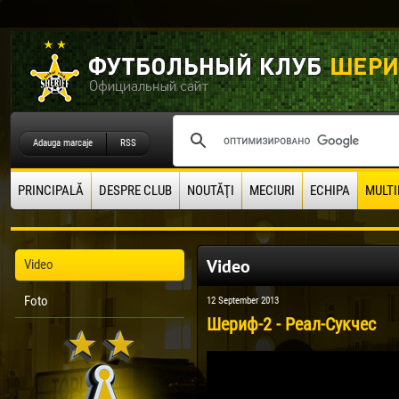
Adauga marcaje
RSS
PRINCIPALĂ
DESPRE CLUB
NOUTĂŢI
MECIURI
ECHIPA
MULTI
Video
Video
Foto
12 September 2013
Шериф-2 - Реал-Сукчес