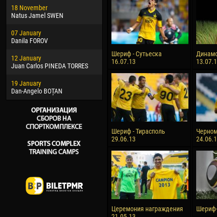
18 November
Jayder Moreno ASPRILLA
Vict
Natus Jamel SWEN
22 March
28 J
07 January
Samba KONÉ
Soum
Danila FOROV
26 March
10 Ju
Шериф - Сутьеска
Динамо
12 January
Vitor Hugo Morais de OLIVEIRA
Bou
16.07.13
13.07.
Juan Carlos PINEDA TORRES
28 March
15 Ju
19 January
Raí LOPES DE OLIVEIRA
Ivan
Dan-Angelo BOȚAN
Шериф - Тирасполь
Черном
29.06.13
24.06.
Церемония награждения
Шериф-
21.05.13