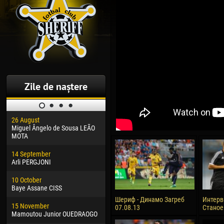
Zile de naștere
26 August
30 January
04 M
Miguel Ângelo de Sousa LEÃO
Dhoraso Moreo KLAS
Vsev
MOTA
24 February
13 M
14 September
Vladislav COSTIN
Rena
Arli PERGJONI
02 March
24 M
10 October
Veaceslav COZMA
Nico
Baye Assane CISS
09 March
15 J
Шериф - Динамо Загреб
Интерв
15 November
Emmanuel AFETSE
Kona
07.08.13
Станое
Mamoutou Junior OUEDRAOGO
20 March
24 J