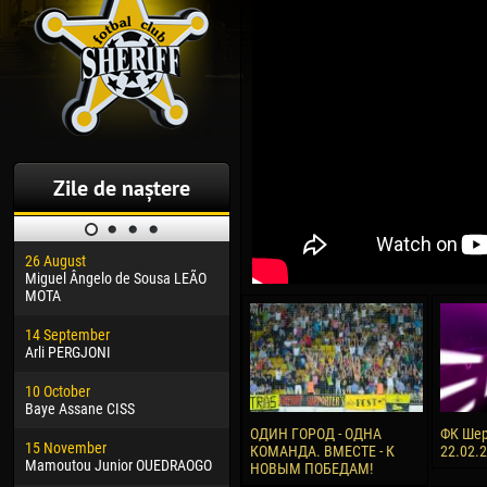
Zile de naștere
26 August
30 January
04 M
Miguel Ângelo de Sousa LEÃO
Dhoraso Moreo KLAS
Vsev
MOTA
24 February
13 M
14 September
Vladislav COSTIN
Rena
Arli PERGJONI
02 March
24 M
10 October
Veaceslav COZMA
Nico
Baye Assane CISS
09 March
15 J
ОДИН ГОРОД - ОДНА
ФК Шер
15 November
Emmanuel AFETSE
Kona
КОМАНДА. ВМЕСТЕ - К
22.02.
Mamoutou Junior OUEDRAOGO
НОВЫМ ПОБЕДАМ!
20 March
24 J