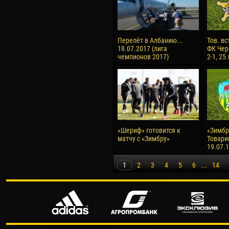
Перелёт в Албанию...
Тов. вс
18.07.2017 (лига
ФК Чер
чемпионов 2017)
2-1, 25
«Шериф» готовится к
«Зимбру
матчу с «Зимбру»
Товари
19.07.
1
2
3
4
5
6
...
14