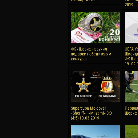
2019
ФК «Шериф» вручил
UEFA Y
подарки победителям
Шкенди
конкурса
ФК Шер
19. 02.
Supercupa Moldovei
Первая
«Sheriff» - «Milsami» 0:0
Шериф 
(4:5) 10.03.2019