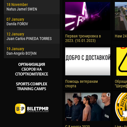
18 November
Jayder Moreno ASPRILLA
Vict
Natus Jamel SWEN
22 March
28 J
07 January
Samba KONÉ
Soum
Danila FOROV
26 March
10 Ju
12 January
Vitor Hugo Morais de OLIVEIRA
Bou
Первая тренировка в
Нам 24
Juan Carlos PINEDA TORRES
2023. (10.01.2023)
28 March
15 Ju
19 January
Raí LOPES DE OLIVEIRA
Ivan
Dan-Angelo BOȚAN
Помощь ветеранам
Обраще
спорта
"Шериф
С 8 марта 2020
Live - 