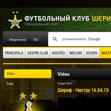
Adauga marcaje
RSS
PRINCIPALĂ
DESPRE CLUB
NOUTĂŢI
MECIURI
ECHIPA
MULTI
Video
Video
Foto
16 April 2013
Шериф - Нистру 16.04.13