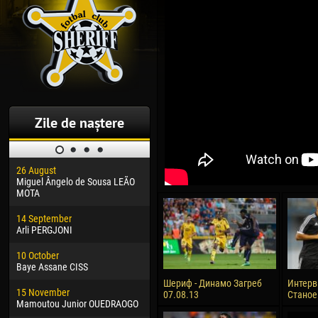
Zile de naștere
26 August
30 January
04 M
Miguel Ângelo de Sousa LEÃO
Dhoraso Moreo KLAS
Vsev
MOTA
24 February
13 M
14 September
Vladislav COSTIN
Rena
Arli PERGJONI
02 March
24 M
10 October
Veaceslav COZMA
Nico
Baye Assane CISS
09 March
15 J
Шериф - Динамо Загреб
Интерв
15 November
Emmanuel AFETSE
Kona
07.08.13
Станое
Mamoutou Junior OUEDRAOGO
20 March
24 J