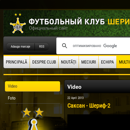
Adauga marcaje
RSS
PRINCIPALĂ
DESPRE CLUB
NOUTĂŢI
MECIURI
ECHIPA
MULTI
Video
Video
Foto
22 April 2013
Саксан - Шериф-2