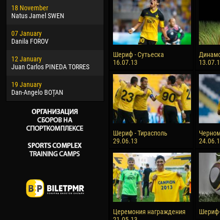
18 November
Jayder Moreno ASPRILLA
Vict
Natus Jamel SWEN
22 March
28 J
07 January
Samba KONÉ
Soum
Danila FOROV
26 March
10 Ju
Шериф - Сутьеска
Динамо
12 January
Vitor Hugo Morais de OLIVEIRA
Bou
16.07.13
13.07.
Juan Carlos PINEDA TORRES
28 March
15 Ju
19 January
Raí LOPES DE OLIVEIRA
Ivan
Dan-Angelo BOȚAN
Шериф - Тирасполь
Черном
29.06.13
24.06.
Церемония награждения
Шериф-
21.05.13