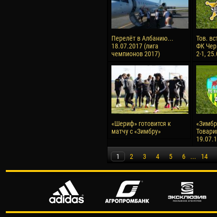
Перелёт в Албанию...
Тов. вс
18.07.2017 (лига
ФК Чер
чемпионов 2017)
2-1, 25
«Шериф» готовится к
«Зимбру
матчу с «Зимбру»
Товари
19.07.
1
2
3
4
5
6
...
14