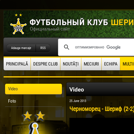
Adauga marcaje
RSS
PRINCIPALĂ
DESPRE CLUB
NOUTĂŢI
MECIURI
ECHIPA
MULTI
Video
Video
Foto
25 June 2013
Черноморец - Шериф (2-2)