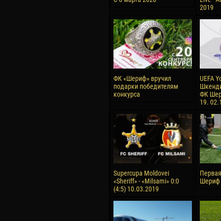
2019
ФК «Шериф» вручил
UEFA Y
подарки победителям
Шкенди
конкурса
ФК Шер
19. 02.
Supercupa Moldovei
Первая
«Sheriff» - «Milsami» 0:0
Шериф 
(4:5) 10.03.2019