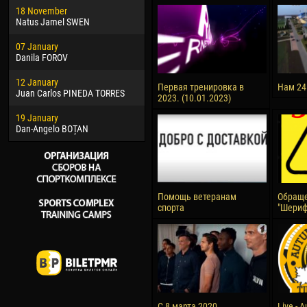
18 November
Jayder Moreno ASPRILLA
Vict
Natus Jamel SWEN
22 March
28 J
07 January
Samba KONÉ
Soum
Danila FOROV
26 March
10 Ju
12 January
Vitor Hugo Morais de OLIVEIRA
Bou
Первая тренировка в
Нам 24
Juan Carlos PINEDA TORRES
2023. (10.01.2023)
28 March
15 Ju
19 January
Raí LOPES DE OLIVEIRA
Ivan
Dan-Angelo BOȚAN
Помощь ветеранам
Обраще
спорта
"Шериф
С 8 марта 2020
Live - 