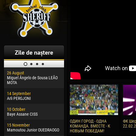
Zile de naștere
26 August
30 January
04 M
Miguel Ângelo de Sousa LEÃO
Dhoraso Moreo KLAS
Vsev
MOTA
24 February
13 M
14 September
Vladislav COSTIN
Rena
Arli PERGJONI
02 March
24 M
10 October
Veaceslav COZMA
Nico
Baye Assane CISS
09 March
15 J
ОДИН ГОРОД - ОДНА
ФК Шер
15 November
Emmanuel AFETSE
Kona
КОМАНДА. ВМЕСТЕ - К
22.02.
Mamoutou Junior OUEDRAOGO
НОВЫМ ПОБЕДАМ!
20 March
24 J