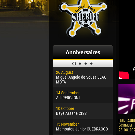
Anniversaires
26 August
30 January
Miguel Ângelo de Sousa LEÃO
Dhoraso M
MOTA
24 Februar
14 September
Vladislav 
Arli PERGJONI
02 March
10 October
Veaceslav
Baye Assane CISS
09 March
Нац. див
15 November
Emmanuel 
Бельцы -
Mamoutou Junior OUEDRAOGO
28.08.20
20 March