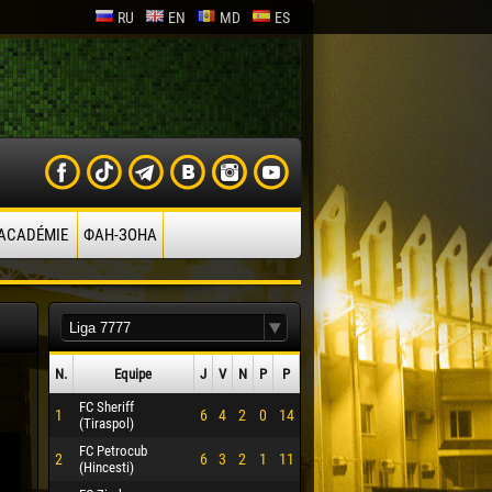
RU
EN
MD
ES
’ACADÉMIE
ФАН-ЗОНА
N.
Equipe
J
V
N
P
P
FC Sheriff
1
6
4
2
0
14
(Tiraspol)
FC Petrocub
2
6
3
2
1
11
(Hincesti)