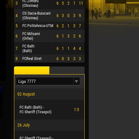
FC Zimbru
3
6
3
2
1
11
(Chisinau)
CS Dacia-Buiucani
4
6
3
0
3
9
(Chisinau)
5
FC Politehnica-UTM
6
2
1
3
7
FC Milsami
6
6
1
3
2
6
(Orhei)
FC Balti
7
6
1
1
4
4
(Balti)
8
FCReal Siret
6
0
3
3
3
02 August
FC Balti (Balti) -
1:5
FC Sheriff (Tiraspol)
26 July
FC Sheriff (Tiraspol) -