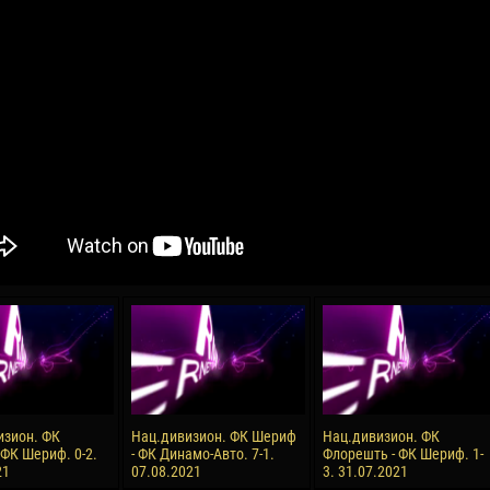
04 May
21 July
oreo KLAS
Vsevolod NIHAEV
Emil TIMBUR
y
13 May
24 July
COSTIN
Renat JOSAN
Mihail COROTCOV
15 June
27 July
 COZMA
Konan Jaures-Ulrich LOUKOU
Vladimir FRATEA
24 June
изион. ФК
Нац.дивизион. ФК Шериф
Нац.дивизион. ФК
AFETSE
Victor CIUMAȘU
 ФК Шериф. 0-2.
- ФК Динамо-Авто. 7-1.
Флорешть - ФК Шериф. 1-
21
07.08.2021
3. 31.07.2021
28 June