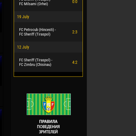
0:0
FC Milsami (Orhei)
19 July
FC Petrocub (Hincesti) -
2:3
FC Sheriff (Tiraspol)
.
12 July
FC Sheriff (Tiraspol) -
4:2
FC Zimbru (Chisinau)