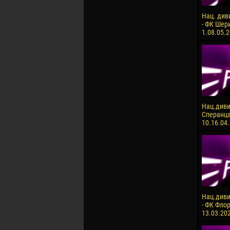
Нац. див
- ФК Шери
1.08.05.
Нац.диви
Сперанца
10.16.04
Нац.диви
- ФК Флор
13.03.20