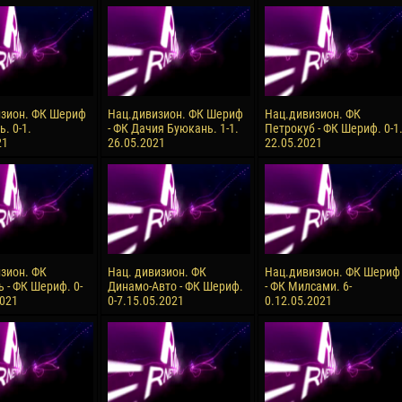
reno ASPRILLA
Soumaila MAGASSOUBA
10 July
NÉ
Bourama FOMBA
15 July
 Morais de OLIVEIRA
Ivan DYULGEROV
зион. ФК Шериф
Нац.дивизион. ФК Шериф
Нац.дивизион. ФК
ь. 0-1.
- ФК Дачия Буюкань. 1-1.
Петрокуб - ФК Шериф. 0-1
17 July
21
26.05.2021
22.05.2021
DE OLIVEIRA
Jair Ameth MODELO HERRERA
зион. ФК
Нац. дивизион. ФК
Нац.дивизион. ФК Шериф
 - ФК Шериф. 0-
Динамо-Авто - ФК Шериф.
- ФК Милсами. 6-
2021
0-7.15.05.2021
0.12.05.2021