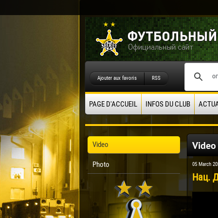
Ajouter aux favoris
RSS
PAGE D'ACCUEIL
INFOS DU CLUB
ACTUA
Video
Video
Photo
05 March 20
Нац. Д