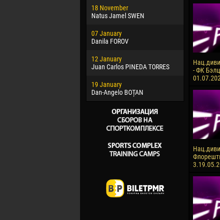
18 November
Jayder Mo
Natus Jamel SWEN
22 March
07 January
Samba KO
Danila FOROV
26 March
12 January
Vitor Hugo
Нац.диви
Juan Carlos PINEDA TORRES
- ФК Бэлц
28 March
01.07.20
19 January
Raí LOPES 
Dan-Angelo BOȚAN
Нац.диви
Флорешть
3.19.05.